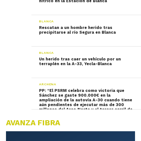
nítrico en la Estación de Blanca
BLANCA
Rescatan a un hombre herido tras
precipitarse al río Segura en Blanca
BLANCA
Un herido tras caer un vehículo por un
terraplén en la A-33, Yecla-Blanca
ARCHENA
PP: “El PSRM celebra como victoria que
Sánchez se gaste 900.000€ en la
ampliación de la autovía A-30 cuando tiene
aún pendientes de ejecutar más de 300
millones del Arco Norte y el tercer carril de
la A-7”
AVANZA FIBRA