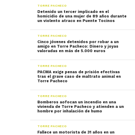
TORRE PACHECO
Detenido un tercer implicado en el
homicidio de una mujer de 89 años durante
un violento atraco en Puente Tocinos
TORRE PACHECO
Cinco jóvenes detenidos por robar a un
amigo en Torre Pacheco: Dinero y joyas
valoradas en más de 5.000 euros
TORRE PACHECO
PACMA exige penas de prisión efectivas
tras el grave caso de maltrato animal en
Torre Pacheco
TORRE PACHECO
Bomberos aofocan un incendio en una
vivienda de Torre Pacheco y atienden a un
hombre por inhalación de humo
TORRE PACHECO
Fallece un motorista de 31 años en un