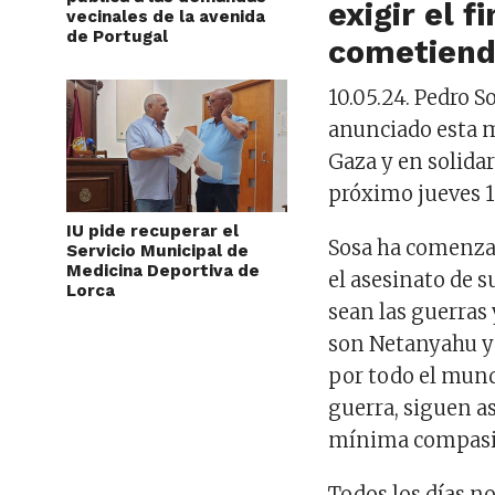
exigir el f
vecinales de la avenida
de Portugal
cometiendo
10.05.24. Pedro S
anunciado esta 
Gaza y en solida
próximo jueves
1
IU pide recuperar el
Sosa ha comenzad
Servicio Municipal de
Medicina Deportiva de
el asesinato de s
Lorca
sean las guerras 
son Netanyahu y 
por todo el mund
guerra, siguen a
mínima compasi
Todos los días n