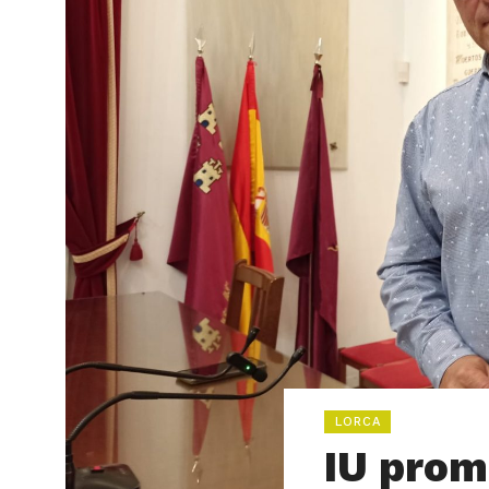
LORCA
IU prom