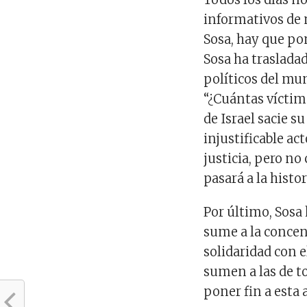
informativos de 
Sosa, hay que po
Sosa ha traslada
políticos del mu
“¿Cuántas víctim
de Israel sacie s
injustificable a
justicia, pero n
pasará a la histor
Por último, Sosa
sume a la concent
solidaridad con e
sumen a las de t
poner fin a esta 