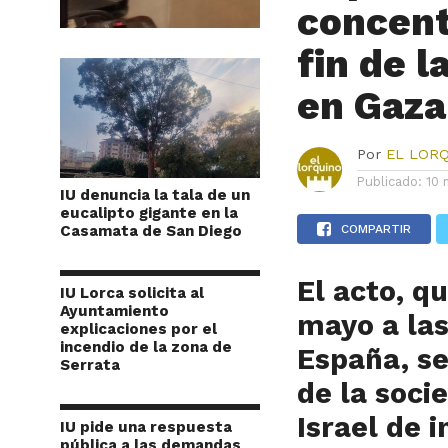
concent
fin de l
en Gaza
Por
EL LOR
Publicado:
10 
IU denuncia la tala de un
eucalipto gigante en la
Casamata de San Diego
COMPARTIR
El acto, q
IU Lorca solicita al
Ayuntamiento
mayo a las
explicaciones por el
incendio de la zona de
España, se
Serrata
de la soci
Israel de 
IU pide una respuesta
pública a las demandas