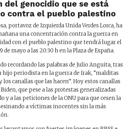
in del genocidio que se está
 contra el pueblo palestino
osa, portavoz de Izquierda Unida Verdes Lorca, ha
mañana una concentración contra la guerra en
ridad con el pueblo palestino que tendrá lugar
el
9 de mayo a las 20:30 h en la Plaza de España.
o recordando las palabras de Julio Anguita, tras
u hijo periodista en la guerra de Irak, “malditas
y los canallas que las hacen”. Hoy estos canallas
Biden, que pese a las protestas generalizadas
o y a las peticiones de la ONU para que cesen la
sesinando a víctimas inocentes sin la más
ón.
os levantamos con fuertes imágenes en RRSS e