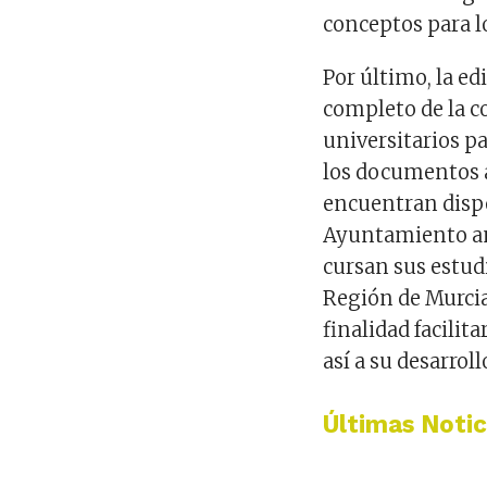
conceptos para lo
Por último, la ed
completo de la c
universitarios p
los documentos a
encuentran disp
Ayuntamiento an
cursan sus estudi
Región de Murci
finalidad facilit
así a su desarrol
Últimas Notic