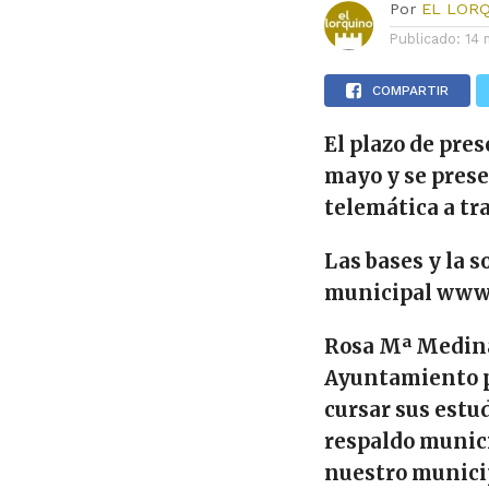
Por
EL LOR
Publicado:
14 
COMPARTIR
El plazo de pre
mayo
y
se pres
telemática a tra
Las bases y la 
municipal
www.
Rosa Mª Medina,
Ayuntamiento p
cursar sus estu
respaldo munici
nuestro munici