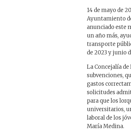
1
4
de
mayo
de 2
Ayuntamiento de
anunciado este m
un año más, ayud
transporte públi
de 2023 y junio 
La Concejalía de
subvenciones, q
gastos correctam
solicitudes admi
para que los lor
universitarios, 
laboral de los j
María Medina.