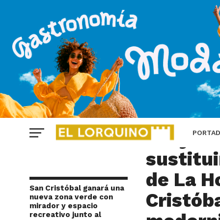
LORCA
El Ayun
PORTA
sustitu
de La H
San Cristóbal ganará una
Cristób
nueva zona verde con
mirador y espacio
recreativo junto al