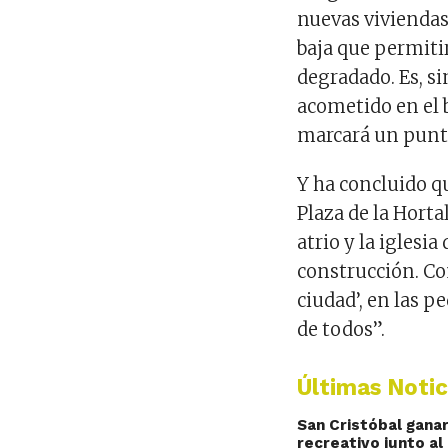
nuevas viviendas
baja que permiti
degradado. Es, s
acometido en el b
marcará un punto
Y ha concluido q
Plaza de la Horta
atrio y la iglesi
construcción. Co
ciudad’, en las p
de todos”.
Últimas Notic
San Cristóbal gana
recreativo junto al