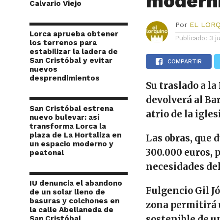
modern
Calvario Viejo
Por
EL LOR
Lorca aprueba obtener
Publicado:
3 j
los terrenos para
estabilizar la ladera de
San Cristóbal y evitar
COMPARTIR
nuevos
desprendimientos
Su traslado a la
devolverá al Ba
San Cristóbal estrena
atrio de la igles
nuevo bulevar: así
transforma Lorca la
plaza de La Hortaliza en
Las obras, que 
un espacio moderno y
300.000 euros, 
peatonal
necesidades de
IU denuncia el abandono
Fulgencio Gil Jó
de un solar lleno de
basuras y colchones en
zona permitirá
la calle Abellaneda de
sostenible de u
San Cristóbal