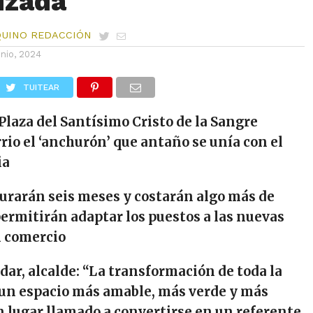
izada
QUINO REDACCIÓN
unio, 2024
TUITEAR
 Plaza del Santísimo Cristo de la Sangre
rrio
el ‘anchurón’ que antaño se
unía con el
ia
durarán seis meses y costarán algo más de
permitirán adaptar los puestos a las nuevas
l comercio
dar, alcalde
: “
La transformación de toda la
 un espacio más amable
, más verde y más
n lugar llamado a convertirse en un referente