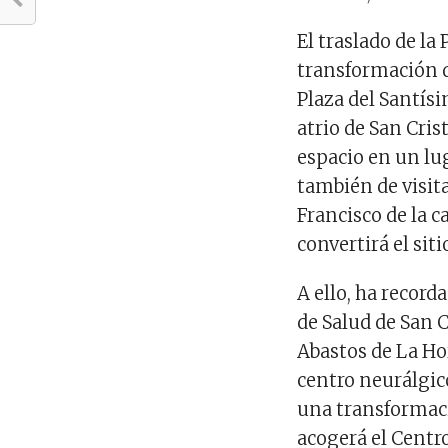
El traslado de la
transformación d
Plaza del Santísi
atrio de San Cris
espacio en un lug
también de visita
Francisco de la 
convertirá el sit
A ello, ha record
de Salud de San C
Abastos de La Hor
centro neurálgic
una transformaci
acogerá el Centr