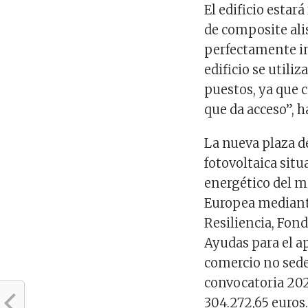
El edificio estar
de composite al
perfectamente in
edificio se utiliz
puestos, ya que 
que da acceso”, h
La nueva plaza d
fotovoltaica sit
energético del m
Europea mediant
Resiliencia, Fon
Ayudas para el a
comercio no sede
convocatoria 2023
304.272,65 euros.