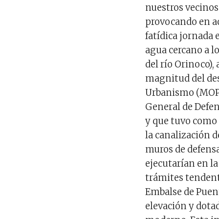
nuestros vecinos
provocando en aq
fatídica jornada 
agua cercano a 
del río Orinoco),
magnitud del des
Urbanismo (MOPU
General de Defens
y que tuvo como 
la canalización d
muros de defensa 
ejecutarían en la 
trámites tendente
Embalse de Puent
elevación y dot