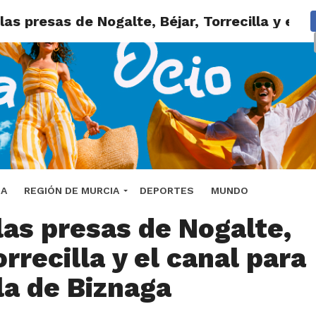
as presas de Nogalte, Béjar, Torrecilla y el 
lde de Lorca reclama en
DA
REGIÓN DE MURCIA
DEPORTES
MUNDO
las presas de Nogalte,
orrecilla y el canal para
la de Biznaga