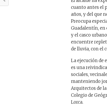
El alcalde ha exp
cuanto antes el 
años, y del que 
Preocupa especia
Guadalentín, en 
y el casco urban
encuentre replet
de lluvia, con el
La ejecución de 
es una reivindic
sociales, vecinal
manteniendo jorn
Arquitectos de la
Colegio de Geógr
Lorca.