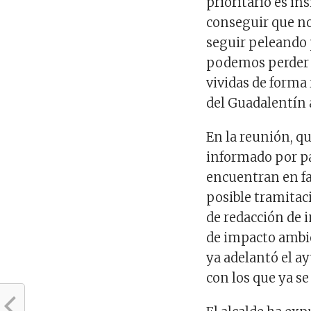
prioritario es ins
conseguir que no
seguir peleando p
podemos perder 
vividas de forma 
del Guadalentín a
En la reunión, qu
informado por pa
encuentran en fas
posible tramitaci
de redacción de 
de impacto ambie
ya adelantó el ay
con los que ya se