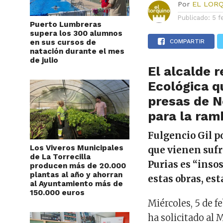
Por
EL LOR
Publicado:
5 f
Puerto Lumbreras
supera los 300 alumnos
en sus cursos de
COMPARTIR
natación durante el mes
de julio
El alcalde 
Ecológica q
presas de No
para la ram
Fulgencio Gil p
Los Viveros Municipales
que vienen sufr
de La Torrecilla
Purias es “insos
producen más de 20.000
plantas al año y ahorran
estas obras, e
al Ayuntamiento más de
150.000 euros
Miércoles, 5 de f
ha solicitado al 