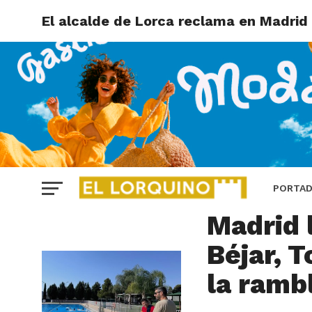
El alcalde de Lorca reclama en Madrid l
LORCA
El alca
PORTA
Madrid 
Béjar, T
la ramb