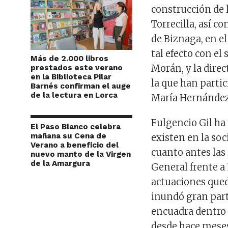
construcción de 
Torrecilla, así c
de Biznaga, en e
tal efecto con el
Más de 2.000 libros
Morán, y la dire
prestados este verano
en la Biblioteca Pilar
la que han parti
Barnés confirman el auge
de la lectura en Lorca
María Hernández
Fulgencio Gil ha
El Paso Blanco celebra
mañana su Cena de
existen en la soc
Verano a beneficio del
cuanto antes las 
nuevo manto de la Virgen
de la Amargura
General frente a
actuaciones qued
inundó gran part
encuadra dentro 
desde hace meses