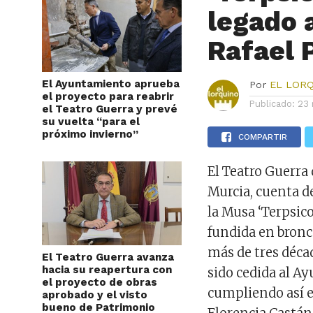
legado a
Rafael 
El Ayuntamiento aprueba
Por
EL LOR
el proyecto para reabrir
Publicado:
23 
el Teatro Guerra y prevé
su vuelta “para el
próximo invierno”
COMPARTIR
El Teatro Guerra 
Murcia, cuenta d
la Musa ‘Terpsico
fundida en bronce
más de tres déca
El Teatro Guerra avanza
hacia su reapertura con
sido cedida al Ay
el proyecto de obras
cumpliendo así e
aprobado y el visto
bueno de Patrimonio