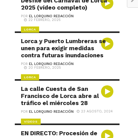
Desfile del Carnaval de Lorca
2025 (vídeo completo)
POR
EL LORQUINO REDACCIÓN
22 FEBRERO, 2025
LORCA
Lorca y Puerto Lumbreras se
unen para exigir medidas
contra futuras inundaciones
POR
EL LORQUINO REDACCIÓN
20 FEBRERO, 2025
LORCA
La calle Cuesta de San
Francisco de Lorca abre al
tráfico el miércoles 28
23 AGOSTO, 2024
POR
EL LORQUINO REDACCIÓN
VÍDEOS
EN DIRECTO: Procesión de