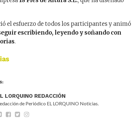
 empresa
18 Pies de Altura S.L.
, que ha diseñado
ió el esfuerzo de todos los participantes y animó
seguir escribiendo, leyendo y soñando con
torias
.
ias
S:
EL LORQUINO REDACCIÓN
edacción de Periódico EL LORQUINO Noticias.