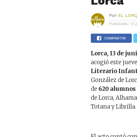
Lorca
Por
EL LOR
Publicado:
13 
COMPARTIR
Lorca, 13 de jun
acogió este juev
Literario Infant
González de Lorc
de
620 alumnos 
de Lorca, Alhama
Totana y Librilla.
El acto contó con