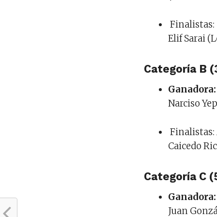
️ Finalista
Elif Sarai (
Categoría B (
Ganadora:
Narciso Yep
️ Finalista
Caicedo Ric
Categoría C (
Ganadora:
Juan Gonzál