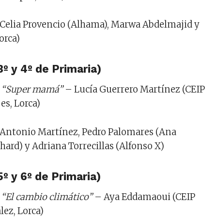
s: Celia Provencio (Alhama), Marwa Abdelmajid y
Lorca)
3º y 4º de Primaria)
“Super mamá”
– Lucía Guerrero Martínez (CEIP
es, Lorca)
s: Antonio Martínez, Pedro Palomares (Ana
hard) y Adriana Torrecillas (Alfonso X)
5º y 6º de Primaria)
“El cambio climático”
– Aya Eddamaoui (CEIP
ez, Lorca)