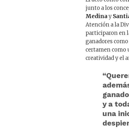
junto a los conce
Medina
y
Santi
Atención a la Di
participaron en l
ganadores como a
certamen como u
creatividad y el 
“Quere
además
ganado
y a to
una ini
despier