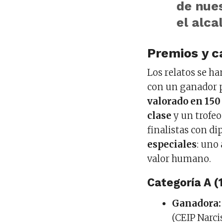
de nues
el alca
Premios y c
Los relatos se ha
con un ganador p
valorado en 150
clase
y un trofeo
finalistas con di
especiales
: uno
valor humano.
Categoría A (1
Ganadora:
(CEIP Narci