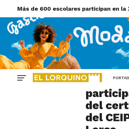
Más de 600 escolares participan en la 
LORCA
Más de 
PORTA
particip
del cert
del CEI