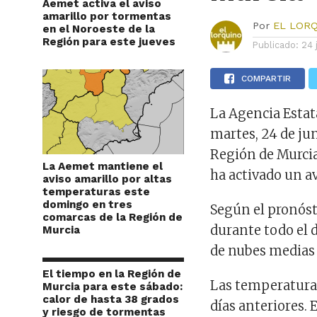
Aemet activa el aviso
amarillo por tormentas
Por
EL LOR
en el Noroeste de la
Región para este jueves
Publicado:
24 
COMPARTIR
La Agencia Estat
martes, 24 de jun
Región de Murcia
La Aemet mantiene el
ha activado un a
aviso amarillo por altas
temperaturas este
domingo en tres
Según el pronóst
comarcas de la Región de
durante todo el d
Murcia
de nubes medias y
El tiempo en la Región de
Las temperatura
Murcia para este sábado:
calor de hasta 38 grados
días anteriores. 
y riesgo de tormentas