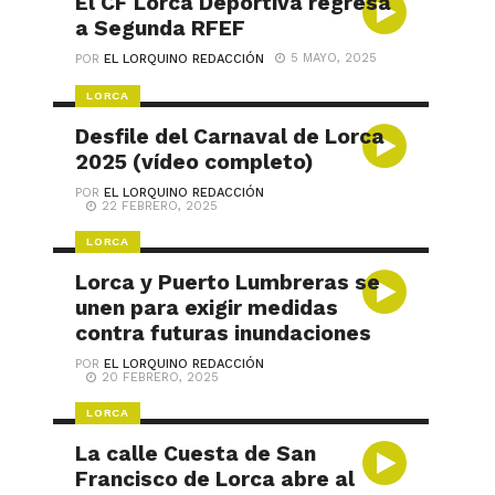
El CF Lorca Deportiva regresa
a Segunda RFEF
5 MAYO, 2025
POR
EL LORQUINO REDACCIÓN
LORCA
Desfile del Carnaval de Lorca
2025 (vídeo completo)
POR
EL LORQUINO REDACCIÓN
22 FEBRERO, 2025
LORCA
Lorca y Puerto Lumbreras se
unen para exigir medidas
contra futuras inundaciones
POR
EL LORQUINO REDACCIÓN
20 FEBRERO, 2025
LORCA
La calle Cuesta de San
Francisco de Lorca abre al