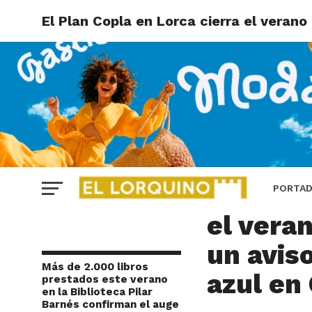
El Plan Copla en Lorca cierra el verano
LORCA
El Plan 
PORTA
el vera
un avis
Más de 2.000 libros
azul en
prestados este verano
en la Biblioteca Pilar
Barnés confirman el auge