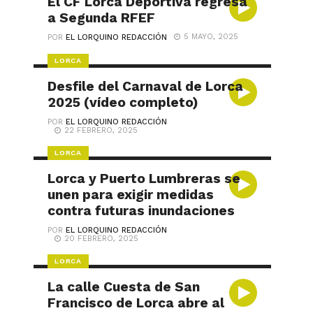
El CF Lorca Deportiva regresa
a Segunda RFEF
5 MAYO, 2025
POR
EL LORQUINO REDACCIÓN
LORCA
Desfile del Carnaval de Lorca
2025 (vídeo completo)
POR
EL LORQUINO REDACCIÓN
22 FEBRERO, 2025
LORCA
Lorca y Puerto Lumbreras se
unen para exigir medidas
contra futuras inundaciones
POR
EL LORQUINO REDACCIÓN
20 FEBRERO, 2025
LORCA
La calle Cuesta de San
Francisco de Lorca abre al