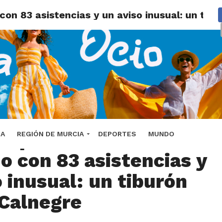
 con 83 asistencias y un aviso inusual: un tib
Copla en Lorca cierra
DA
REGIÓN DE MURCIA
DEPORTES
MUNDO
no con 83 asistencias y
o inusual: un tiburón
 Calnegre