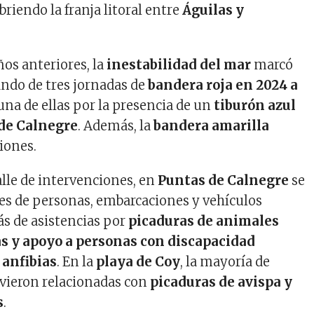
briendo la franja litoral entre
Águilas y
ños anteriores, la
inestabilidad del mar
marcó
ndo de tres jornadas de
bandera roja en 2024 a
 una de ellas por la presencia de un
tiburón azul
 de Calnegre
. Además, la
bandera amarilla
iones.
alle de intervenciones, en
Puntas de Calnegre
se
tes de personas, embarcaciones y vehículos
s de asistencias por
picaduras de animales
s y apoyo a personas con discapacidad
 anfibias
. En la
playa de Coy
, la mayoría de
vieron relacionadas con
picaduras de avispa y
s
.