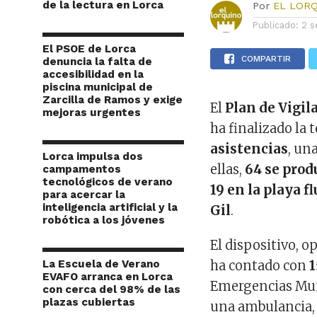
de la lectura en Lorca
Por
EL LOR
Publicado:
2 s
El PSOE de Lorca
COMPARTIR
denuncia la falta de
accesibilidad en la
piscina municipal de
Zarcilla de Ramos y exige
El
Plan de Vigil
mejoras urgentes
ha finalizado la
asistencias
, un
Lorca impulsa dos
ellas,
64 se prod
campamentos
tecnológicos de verano
19 en la playa f
para acercar la
inteligencia artificial y la
Gil
.
robótica a los jóvenes
El dispositivo, o
La Escuela de Verano
ha contado con
1
EVAFO arranca en Lorca
Emergencias Mun
con cerca del 98% de las
plazas cubiertas
una ambulancia, 