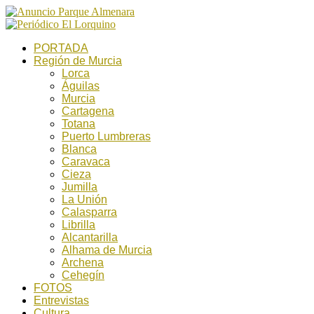
PORTADA
Región de Murcia
Lorca
Águilas
Murcia
Cartagena
Totana
Puerto Lumbreras
Blanca
Caravaca
Cieza
Jumilla
La Unión
Calasparra
Librilla
Alcantarilla
Alhama de Murcia
Archena
Cehegín
FOTOS
Entrevistas
Cultura