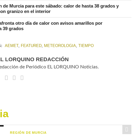
n de Murcia para este sábado: calor de hasta 38 grados y
on granizo en el interior
fronta otro día de calor con avisos amarillos por
a 39 grados
S:
AEMET
,
FEATURED
,
METEOROLOGIA
,
TIEMPO
EL LORQUINO REDACCIÓN
edacción de Periódico EL LORQUINO Noticias.
ia
REGIÓN DE MURCIA