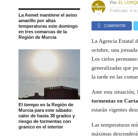
Por
EL LORQ
Publicado:
9 oc
La Aemet mantiene el aviso
amarillo por altas
temperaturas este domingo
COMPARTIR
en tres comarcas de la
Región de Murcia
La Agencia Estatal d
octubre, una jornada
Los cielos permanec
generalizadas que po
la tarde en las comar
Ante esta situación,
tormentas en Cart
El tiempo en la Región de
estarán vigentes des
Murcia para este sábado:
calor de hasta 38 grados y
riesgo de tormentas con
Las temperaturas mí
granizo en el interior
máximas descenderán