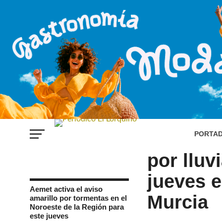
REGIÓN DE MURCIA
La Aemet
PORTA
por lluv
jueves e
Aemet activa el aviso
Murcia
amarillo por tormentas en el
Noroeste de la Región para
este jueves