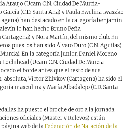
fía Araujo
(Ucam C.N. Ciudad De Murcia-
 García
(C.D. Santa Ana) y
Paula Ewelina
Iwaszko
rtagena)
han destacado en la categoría
benjamín
 alevín
lo han hecho Bruno Peña
 Cartagena) y Nora Martín, del mismo club. En
imeros puestos
han sido Álvaro Duro (C.N. Aguilas)
 Murcia)
. En la categoría junior,
Daniel Moreno
s
Lochihead
(Ucam C.N. Ciudad De Murcia-
ocado el borde antes que el resto de sus
En
absoluta, Víctor Zhivkov (Cartagena) ha sido el
egoría masculina y
María Albadalejo (C.D. Santa
allas ha puesto el broche de oro a la jornada.
caciones oficiales (Master y Relevos) están
a página web de la
Federación de Natación de la