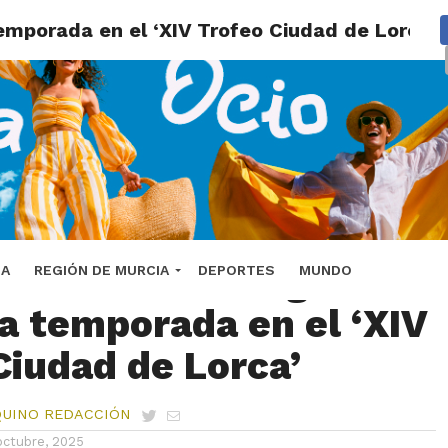
temporada en el ‘XIV Trofeo Ciudad de Lorca’
adores de la Región
DA
REGIÓN DE MURCIA
DEPORTES
MUNDO
la temporada en el ‘XIV
Ciudad de Lorca’
QUINO REDACCIÓN
octubre, 2025