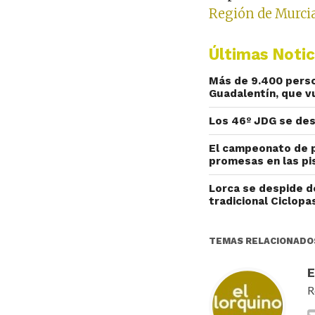
Región de Murci
Últimas Notic
Más de 9.400 perso
Guadalentín, que v
Los 46º JDG se de
El campeonato de p
promesas en las pis
Lorca se despide d
tradicional Ciclop
TEMAS RELACIONADO
R