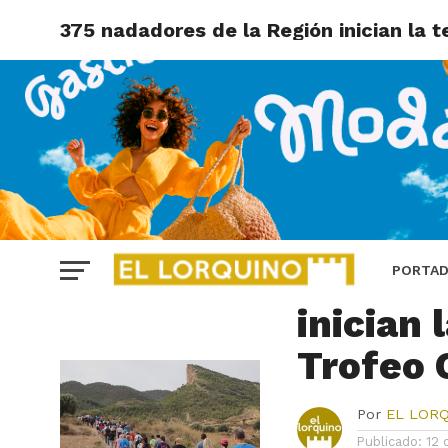
375 nadadores de la Región inician la 
ÚLTIMAS NOTICIAS
375 nad
PORTA
inician 
Trofeo 
Por
EL LOR
Publicado:
12 