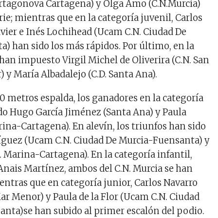
rtagonova Cartagena) y Olga Amo (C.N.Murcia)
ie; mientras que en la categoría juvenil, Carlos
avier e Inés Lochihead (Ucam C.N. Ciudad De
) han sido los más rápidos. Por último, en la
 han impuesto Virgil Michel de Oliverira (C.N. San
 y María Albadalejo (C.D. Santa Ana).
50 metros espalda, los ganadores en la categoría
ido
Hugo García Jiménez (Santa Ana) y
Paula
rina-Cartagena). En alevín, los triunfos
han sido
íguez
(Ucam C.N. Ciudad De Murcia-Fuensanta) y
N. Marina-Cartagena)
.
En la categoría infantil,
nais Martínez, ambos del C.N. Murcia se han
mientras que en
categoría junior, Carlos Navarro
Mar Menor) y Paula de la Flor (Ucam C.N. Ciudad
anta)
se han subido
al primer escalón del podio.