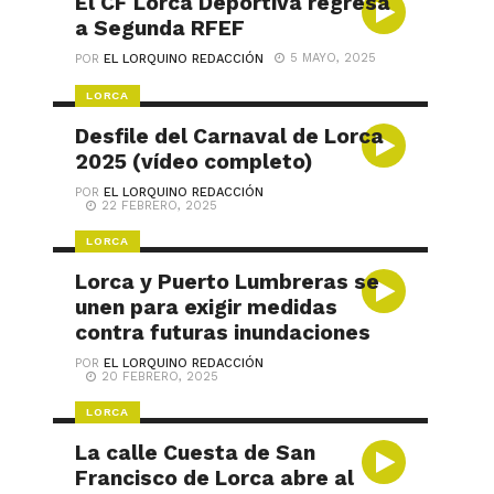
El CF Lorca Deportiva regresa
a Segunda RFEF
5 MAYO, 2025
POR
EL LORQUINO REDACCIÓN
LORCA
Desfile del Carnaval de Lorca
2025 (vídeo completo)
POR
EL LORQUINO REDACCIÓN
22 FEBRERO, 2025
LORCA
Lorca y Puerto Lumbreras se
unen para exigir medidas
contra futuras inundaciones
POR
EL LORQUINO REDACCIÓN
20 FEBRERO, 2025
LORCA
La calle Cuesta de San
Francisco de Lorca abre al