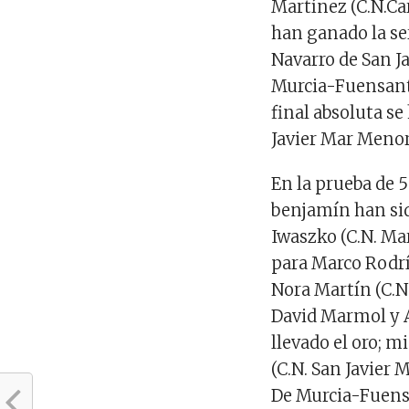
Martínez (C.N.Ca
han ganado la ser
Navarro de San J
Murcia-Fuensanta
final absoluta se
Javier Mar Menor)
En la prueba de 
benjamín
han s
Iwaszko
(C.N. Ma
para
Marco Rodr
Nora Martín (C.
David Marmol y A
llevado el oro; 
(C.N. San Javier 
De Murcia-Fuens