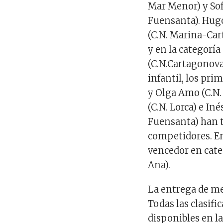
Mar Menor
)
y
So
Fuensanta).
Hugo
(C.N. Marina-Ca
y
en la categoría
(C.N.Cartagonova
infantil, los pr
y Olga Amo (C.N.
(C.N. Lorca)
e Iné
Fuensanta)
han t
competidores
. 
vencedor en cat
Ana)
.
La entrega de med
Todas las clasifi
disponibles en l