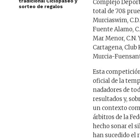
tradicional Ciclopaseo y
Complejo Deport
sorteo de regalos
total de 708 prue
Murciaswim, C.D. 
Fuente Alamo, C.
Mar Menor, C.N. 
Cartagena, Club 
Murcia-Fuensanta 
Esta competició
oficial de la te
nadadores de to
resultados y, so
un contexto compe
árbitros de la F
hecho sonar el si
han sucedido el r