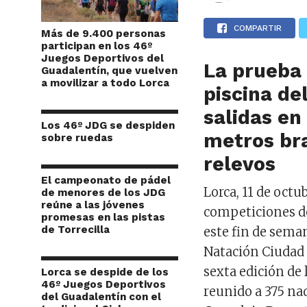
COMPARTIR
Más de 9.400 personas
participan en los 46º
Juegos Deportivos del
La
prueba 
Guadalentín, que vuelven
a movilizar a todo Lorca
piscina de
salidas en
Los 46º JDG se despiden
metros bra
sobre ruedas
relevos
El campeonato de pádel
Lorca, 11 de octu
de menores de los JDG
reúne a las jóvenes
competiciones de
promesas en las pistas
de Torrecilla
este fin de sema
Natación Ciudad 
sexta edición de 
Lorca se despide de los
46º Juegos Deportivos
reunido a
375 na
del Guadalentín con el