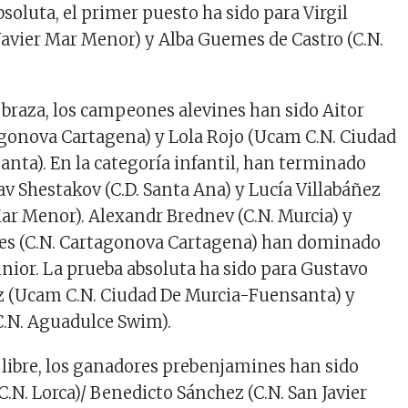
absoluta, el primer puesto
ha sido
para Virgil
 Javier Mar Menor) y
Alba Guemes de Castro
(C.N.
 braza, los campeones alevines
han sido Aitor
agonova Cartagena)
y
Lola Rojo
(Ucam C.N. Ciudad
santa
)
. En la categoría infantil,
han terminado
av Shestakov
(C.D. Santa Ana) y
Lucía Villabáñez
 Mar Menor).
Alexandr Brednev
(C.N. Murcia) y
es
(C.N. Cartagonova Cartagena)
han dominado
unior. La prueba absoluta
ha sido
para
Gustavo
z
(Ucam C.N. Ciudad De Murcia-Fuensanta) y
C.N. Aguadulce Swim).
 libre, los ganadores
pre
benjamines
han sido
C.N. Lorca)/
Benedicto Sánchez (C.N. San Javier