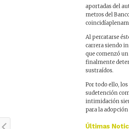
aportadas del aut
metros del Banc
coincidía
plenam
Al percatarse ést
carrera siendo
in
que comenzó u
finalmente deten
sustraídos.
Por todo ello, los
su
detención
co
intimidación
sie
para la adopción
Últimas Notic