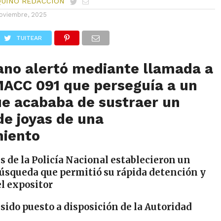
QUINO REDACCIÓN
oviembre, 2025
TUITEAR
ano alertó m
ediante llamada a
IMACC
091 que perseguía a un
e acababa de sustraer un
de joyas
de una
miento
as de la Policía Nacional establecieron un
búsqueda que permitió su rápida detención y
l expositor
 sido puesto a disposición de la Autoridad