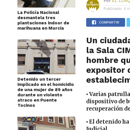
Por
EL LOR
Publicado:
4 n
La Policía Nacional
desmantela tres
plantaciones indoor de
COMPARTIR
marihuana en Murcia
Un ciudad
la Sala C
hombre qu
expositor 
estableci
Detenido un tercer
implicado en el homicidio
de una mujer de 89 años
▪
Varias patrull
durante un violento
atraco en Puente
dispositivo de 
Tocinos
recuperación de
▪
El detenido
ha
Judicial