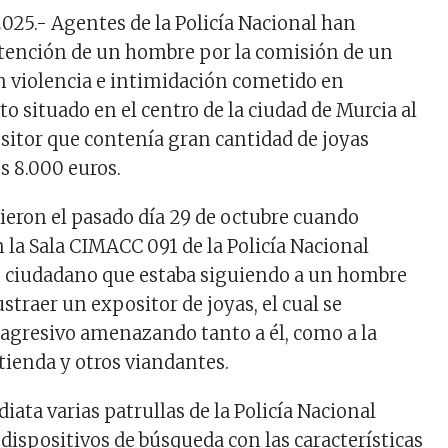
2025
.-
Agentes
de
la
Policía Nacional
han
etención
de un hombre
por la comisión de un
n violencia e intimidación
cometido en
nto
situado
en el centro de la ciudad de Murcia al
sitor que contenía gran cantidad de joyas
s 8.000 euros.
ieron el pasado día 29
de octubre
cuando
en la Sala CIMACC
091 de la Policía Nacional
ciudadano que estaba
siguiendo
a un hombre
straer un expositor de joyas
,
el cual se
agresivo amenazando tanto a
él, como a la
 tienda
y otros viandantes.
ata varias patrullas de la Policía Nacional
n
dispositivos
de búsqueda con las características