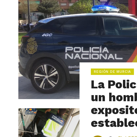
REGIÓN DE MURCIA
La Poli
un homb
exposit
estable