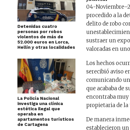
04
-Noviem
bre
–
procedido a la d
delito
de robo co
Detenidas cuatro
un
establecimie
personas por robos
violentos de más de
sustraer un expo
52.000 euros en Lorca,
Hellín y otras localidades
valoradas en
uno
Los hechos ocurr
se
recibió aviso 
comunicando un 
que acababa de
su
encontraba muy 
La Policía Nacional
investiga una clínica
propietaria
de la
estética ilegal que
operaba en
De manera inmedi
apartamentos turísticos
de Cartagena
establecieron u