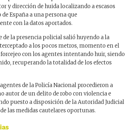
or y dirección de huida localizando a escasos
o de España a una persona que
ente
con
la datos aportados.
e de la presencia policial
salió
huyendo a la
terceptado
a los pocos metros,
momento en
el
n
forcejeo
con los
agentes intentando
h
uir, siendo
ido, recuperando la totalidad de los efectos
 agentes de la Policía N
acional procedieron a
mo
autor
de un delito de robo con violencia e
ndo puesto a disposición de la Autoridad Judicial
 de las medidas cautelares oportunas.
ias