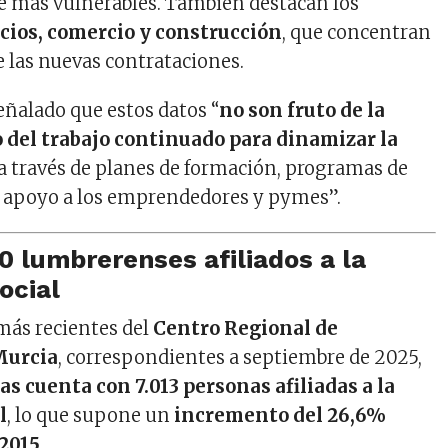
e más vulnerables. También destacan los
icios, comercio y construcción
, que concentran
e las nuevas contrataciones.
eñalado que estos datos “
no son fruto de la
o del trabajo continuado para dinamizar la
a través de planes de formación, programas de
y apoyo a los emprendedores y pymes”.
0 lumbrerenses afiliados a la
ocial
más recientes del
Centro Regional de
Murcia
, correspondientes a septiembre de 2025,
s cuenta con 7.013 personas afiliadas a la
l
, lo que supone un
incremento del 26,6%
 2015
.