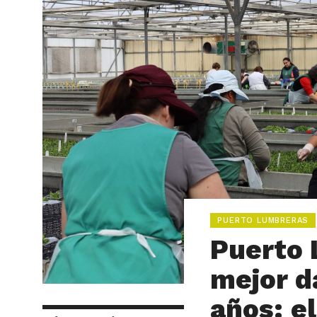
PUERTO LUMBRERAS
Puerto 
mejor d
años: el