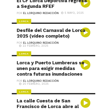
El CF Lorca Deportiva regresa
a Segunda RFEF
5 MAYO, 2025
POR
EL LORQUINO REDACCIÓN
LORCA
Desfile del Carnaval de Lorca
2025 (vídeo completo)
POR
EL LORQUINO REDACCIÓN
22 FEBRERO, 2025
LORCA
Lorca y Puerto Lumbreras se
unen para exigir medidas
contra futuras inundaciones
POR
EL LORQUINO REDACCIÓN
20 FEBRERO, 2025
LORCA
La calle Cuesta de San
Francisco de Lorca abre al