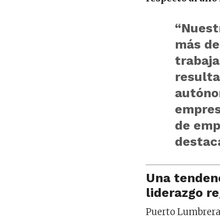
“Nuest
más de
trabaja
result
autóno
empres
de emp
destaca
Una tendenc
liderazgo r
Puerto Lumbrera