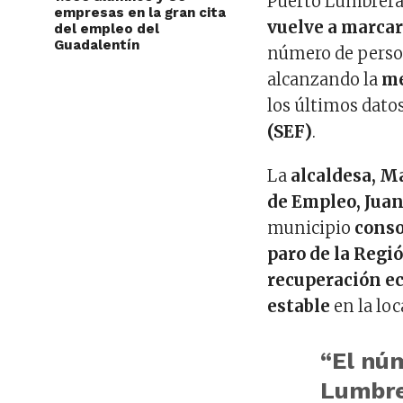
Puerto Lumbrera
empresas en la gran cita
vuelve a marcar
del empleo del
Guadalentín
número de perso
alcanzando la
me
los últimos dato
(SEF)
.
La
alcaldesa, M
de Empleo, Jua
municipio
conso
paro de la Regi
recuperación e
estable
en la loc
“El nú
Lumbre