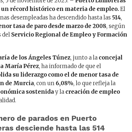
s, 5 de noviembre de 2025. –
Puerto Lumbreras
 un récord histórico en materia de empleo.
El
nas desempleadas ha descendido hasta las
514
,
nor tasa de paro desde marzo de 2008
, según
s del
Servicio Regional de Empleo y Formación
aría de los Ángeles Túnez
, junto a la
concejal
na María Pérez
, ha informado de que el
lida su liderazgo como el de menor tasa de
ón de Murcia
, con un
6,08%
, lo que refleja la
conómica sostenida
y la
creación de empleo
alidad.
mero de parados en Puerto
ras desciende hasta las 514