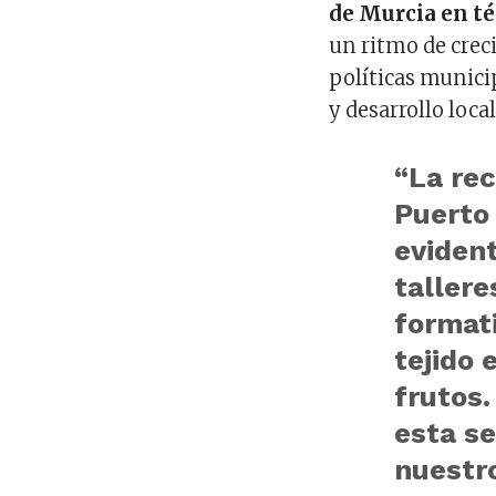
de Murcia en té
un ritmo de creci
políticas munic
y desarrollo local
“La re
Puerto
evident
tallere
formati
tejido 
frutos
esta s
nuestro