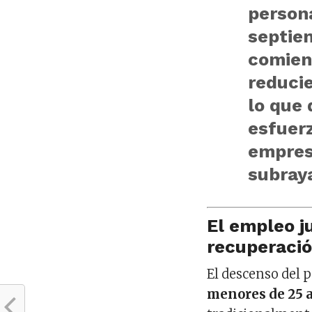
person
septie
comien
reduci
lo que
esfuerz
empresa
subray
El empleo ju
recuperaci
El descenso del 
menores de 25 