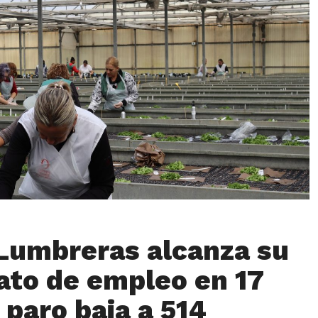
Lumbreras alcanza su
ato de empleo en 17
 paro baja a 514