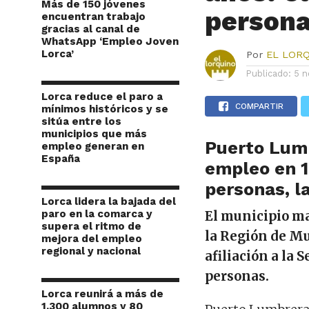
Más de 150 jóvenes
person
encuentran trabajo
gracias al canal de
WhatsApp ‘Empleo Joven
Lorca’
Por
EL LOR
Publicado:
5 n
Lorca reduce el paro a
COMPARTIR
mínimos históricos y se
sitúa entre los
municipios que más
Puerto Lumb
empleo generan en
España
empleo en 1
personas, l
Lorca lidera la bajada del
paro en la comarca y
El municipio m
supera el ritmo de
la Región de Mu
mejora del empleo
regional y nacional
afiliación a la 
personas.
Lorca reunirá a más de
1.300 alumnos y 80