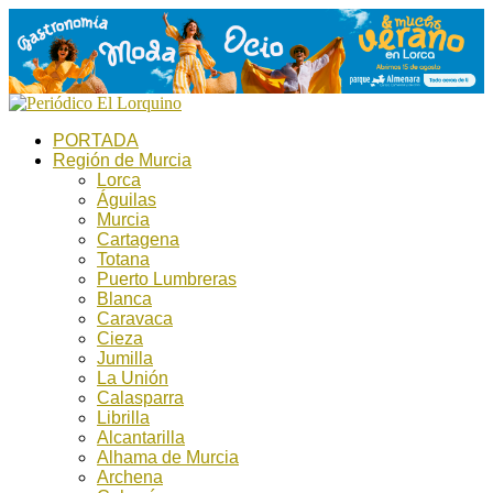
PORTADA
Región de Murcia
Lorca
Águilas
Murcia
Cartagena
Totana
Puerto Lumbreras
Blanca
Caravaca
Cieza
Jumilla
La Unión
Calasparra
Librilla
Alcantarilla
Alhama de Murcia
Archena