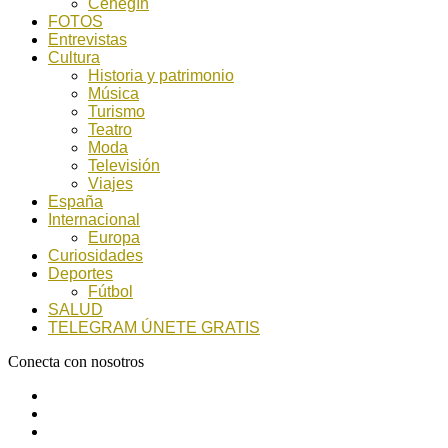
Cehegín
FOTOS
Entrevistas
Cultura
Historia y patrimonio
Música
Turismo
Teatro
Moda
Televisión
Viajes
España
Internacional
Europa
Curiosidades
Deportes
Fútbol
SALUD
TELEGRAM ÚNETE GRATIS
Conecta con nosotros