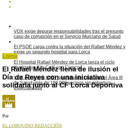
VOX exige depurar responsabilidades tras el presunto
caso de corrupción en el Servicio Murciano de Salud
El PSOE carga contra la situación del Rafael Méndez y
exige un segundo hospital para Lorca
Lorca
El Hospital Rafael Méndez de Lorca lanza el ciclo
divulgativo “Un Café con Ciencia”
El Rafael Méndez llena de ilusión el
Día de Reyes con una iniciativa
VOX exige una UME Neonatal del 061 para el Área III
de Salud: más de 180.000 vecinos sin cobertura
solidaria junto al CF Lorca Deportiva
especializada
Por
EL LORQUINO REDACCIÓN