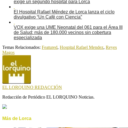
exige un segundo hospital para Lorca
El Hospital Rafael Méndez de Lorca lanza el ciclo
divulgativo “Un Café con Ciencia”
VOX exige una UME Neonatal del 061 para el Área III
de Salud: más de 180.000 vecinos sin cobertura
especializada
Temas Relacionados:
Featured
,
Hospital Rafael Mendez
,
Reyes
Magos
EL LORQUINO REDACCIÓN
Redacción de Periódico EL LORQUINO Noticias.
Más de Lorca