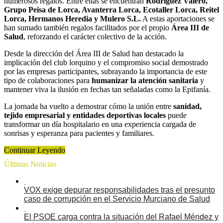
numerosos regalos. Entre ellas se encuentran
Rodríguez Valero,
Grupo Peisa de Lorca, Avanterra Lorca, Ecotaller Lorca, Reitel
Lorca, Hermanos Heredia y Mulero S.L.
A estas aportaciones se
han sumado también regalos facilitados por el propio
Área III de
Salud
, reforzando el carácter colectivo de la acción.
Desde la dirección del Área III de Salud han destacado la
implicación del club lorquino y el compromiso social demostrado
por las empresas participantes, subrayando la importancia de este
tipo de colaboraciones para
humanizar la atención sanitaria
y
mantener viva la ilusión en fechas tan señaladas como la Epifanía.
La jornada ha vuelto a demostrar cómo la unión entre
sanidad,
tejido empresarial y entidades deportivas locales
puede
transformar un día hospitalario en una experiencia cargada de
sonrisas y esperanza para pacientes y familiares.
Continuar Leyendo
Últimas Noticias
VOX exige depurar responsabilidades tras el presunto
caso de corrupción en el Servicio Murciano de Salud
El PSOE carga contra la situación del Rafael Méndez y