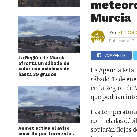
meteoro
Murcia
Por
EL LOR
Publicado:
17 
COMPARTIR
La Región de Murcia
afronta un sábado de
calor con máximas de
La Agencia Estat
hasta 39 grados
sábado, 17 de en
en la Región de 
que podrían inten
Las temperatura
con heladas débi
Aemet activa el aviso
soplarán flojos d
amarillo por tormentas