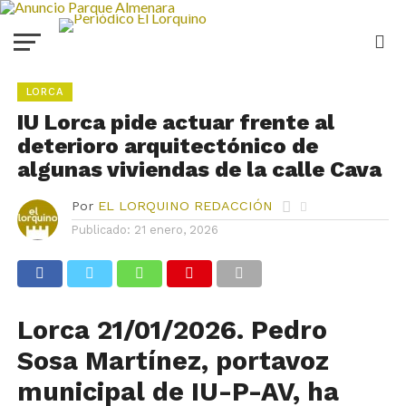
LORCA
IU Lorca pide actuar frente al
deterioro arquitectónico de
algunas viviendas de la calle Cava
Por
EL LORQUINO REDACCIÓN
Publicado:
21 enero, 2026
Lorca 21/01/2026.
Pedro
Sosa Martínez, portavoz
m
unicipal de
IU-P-AV
,
ha