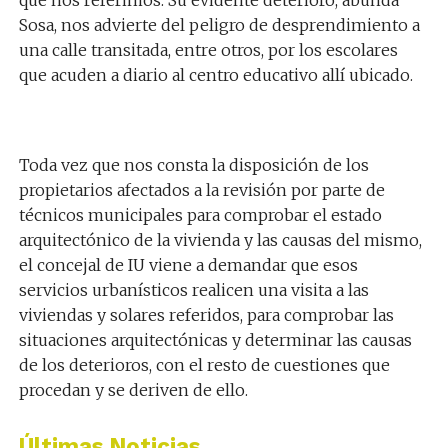
que nos referimos. Su evidente deterioro
, abunda
Sosa,
nos advierte del peligro de desprendimiento a
una calle transitada, entre otros, por los escolares
que acuden a diario al centro educativo allí ubicado.
Toda vez que nos
consta la disposición de los
propietarios afectados a la revisión por parte
de
técnicos municipales para comprobar el estado
arquitectónico de la vivienda y las c
ausas del mismo
,
el concejal de IU viene a demandar que
esos
servicios urbanísticos
realicen
una visita a la
s
vivienda
s y solares
referid
os
, para
comprobar
las
situaciones
arquitectónic
a
s
y determinar las causas
de
los deterioros,
con el resto de cuestiones que
procedan
y se deriven de
ello.
Últimas Noticias