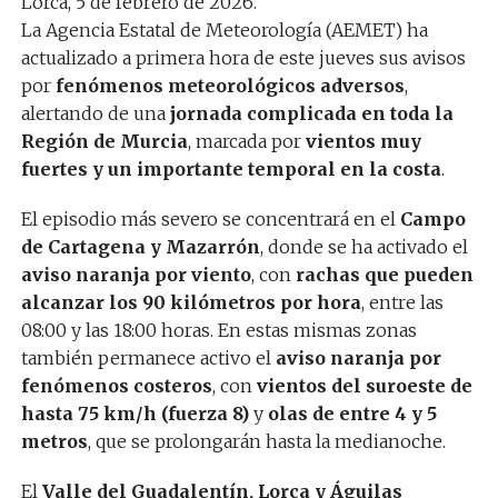
Lorca, 5 de febrero de 2026.
La Agencia Estatal de Meteorología (AEMET) ha
actualizado a primera hora de este jueves sus avisos
por
fenómenos meteorológicos adversos
,
alertando de una
jornada complicada en toda la
Región de Murcia
, marcada por
vientos muy
fuertes y un importante temporal en la costa
.
El episodio más severo se concentrará en el
Campo
de Cartagena y Mazarrón
, donde se ha activado el
aviso naranja por viento
, con
rachas que pueden
alcanzar los 90 kilómetros por hora
, entre las
08:00 y las 18:00 horas. En estas mismas zonas
también permanece activo el
aviso naranja por
fenómenos costeros
, con
vientos del suroeste de
hasta 75 km/h (fuerza 8)
y
olas de entre 4 y 5
metros
, que se prolongarán hasta la medianoche.
El
Valle del Guadalentín, Lorca y Águilas