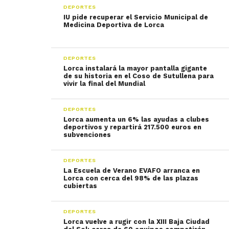
DEPORTES
IU pide recuperar el Servicio Municipal de
Medicina Deportiva de Lorca
DEPORTES
Lorca instalará la mayor pantalla gigante
de su historia en el Coso de Sutullena para
vivir la final del Mundial
DEPORTES
Lorca aumenta un 6% las ayudas a clubes
deportivos y repartirá 217.500 euros en
subvenciones
DEPORTES
La Escuela de Verano EVAFO arranca en
Lorca con cerca del 98% de las plazas
cubiertas
DEPORTES
Lorca vuelve a rugir con la XIII Baja Ciudad