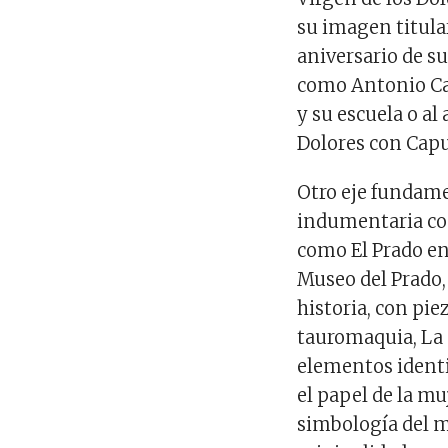
su imagen titula
aniversario de s
como Antonio Cam
y su escuela o al
Dolores con
Capu
Otro eje fundame
indumentaria co
como
El Prado e
Museo del Prado
historia
, con pie
tauromaquia,
La 
elementos identi
el papel de la mu
simbología del 