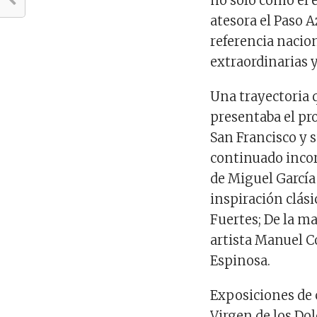
no solo como el 
atesora el Paso A
referencia naci
extraordinarias 
Una
trayectoria
presentaba el pr
San Francisco y 
continuado inco
de Miguel García
inspiración clási
Fuertes;
De la ma
artista
Manuel Co
Espinosa.
Exposiciones de 
Virgen de los Dol