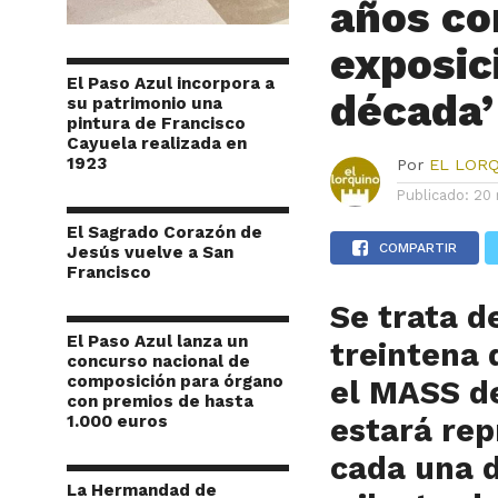
años co
exposic
El Paso Azul incorpora a
década’
su patrimonio una
pintura de Francisco
Cayuela realizada en
1923
Por
EL LOR
Publicado:
20 
El Sagrado Corazón de
COMPARTIR
Jesús vuelve a San
Francisco
Se trata d
El Paso Azul lanza un
treintena
concurso nacional de
composición para órgano
el MASS d
con premios de hasta
1.000 euros
estará rep
cada una d
La Hermandad de