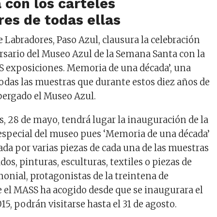
a con los carteles
es de todas ellas
Labradores, Paso Azul, clausura la celebración
rsario del Museo Azul de la Semana Santa con la
 exposiciones. Memoria de una década’, una
odas las
muestras que durante estos diez años de
lbergado el
M
useo
A
zul.
s, 28 de mayo, tendrá lugar la inauguración de la
especial del museo pues ‘Memoria de una década’
ada por varias piezas de cada una de las muestras
dos, pinturas, esculturas, textiles o piezas de
monial, protagonistas de
la
treintena de
 el MASS ha acogido desde que se inaugurara el
15, podrá
n
visitarse
hasta e
l 31 de agosto.