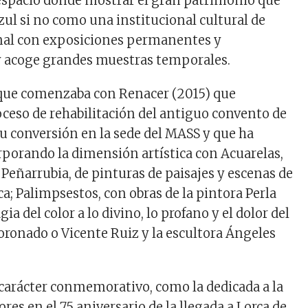
espacio donde mostrar el gran patrimonio que
zul si no como una institucional cultural de
onal con exposiciones permanentes y
y acoge grandes muestras temporales.
 que comenzaba con
Renacer
(2015) que
oceso de rehabilitación del antiguo convento de
su conversión en la sede del MASS y que ha
rporando la dimensión artística con
Acuarelas
,
 Peñarrubia, de pinturas de paisajes y escenas de
ca;
Palimpsestos
, con obras de la pintora Perla
gia del color a lo divino, lo profano y el dolor
del
ronado o Vicente Ruiz y la escultora Ángeles
carácter conmemorativo, como la dedicada a la
ores en el 75 aniversario de la llegada a Lorca de