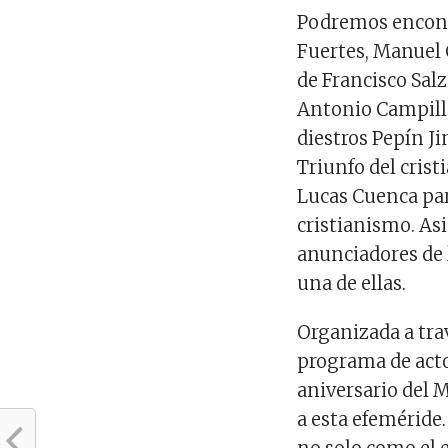
Podremos encont
Fuertes, Manuel
de Francisco Salz
Antonio Campillo
diestros Pepín J
Triunfo del cris
Lucas Cuenca para
cristianismo.
As
anunciadores de
una de ellas
.
Organizada a
tra
programa de act
aniversario del 
a esta efeméride