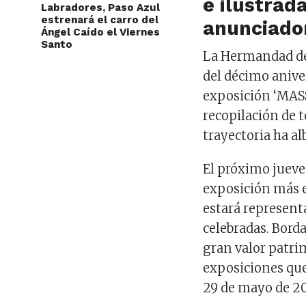
e ilustrad
Labradores, Paso Azul
estrenará el carro del
anunciador
Ángel Caído el Viernes
Santo
La Hermandad de 
del décimo anive
exposición ‘MASS
recopilación de
t
trayectoria ha a
El próximo jueve
exposición más 
estará represent
celebradas. Borda
gran valor patri
exposiciones que
29 de mayo de 20