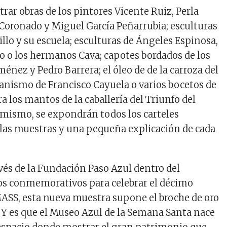
rar o
bras de los pintores Vicente Ruiz, Perla
 Coronado
y
Miguel García Peñarrubia;
e
sculturas
illo y
su
escuela;
esculturas de Ángeles Espinosa,
 o los hermanos Cava; c
apotes bordados de los
iménez y Pedro Barrera;
e
l óleo de de la carroza del
tianismo
de Francisco Cayuela o varios b
ocetos de
 los mantos de la caballería del Triunfo del
imismo, se expondrán todos los
carteles
las muestras y una pequeña explicación de cada
vés de la Fundación Paso Azul dentro del
os conmemorativos para celebrar el décimo
MASS, esta nueva muestra supone el broche de oro
. Y es que el Museo Azul de la Semana Santa nace