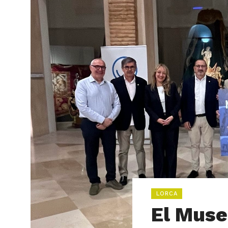
LORCA
El Muse