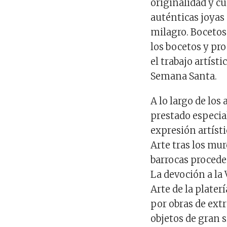
originalidad y cu
auténticas joyas
milagro. Bocetos
los bocetos y pro
el trabajo artíst
Semana Santa.
A lo largo de los
prestado especial
expresión artísti
Arte tras los mur
barrocas proced
La devoción a la 
Arte de la plater
por obras de extr
objetos de gran si