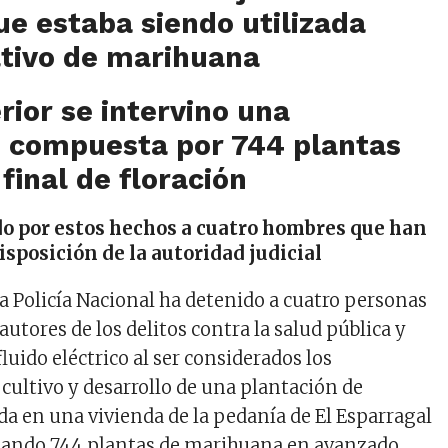
ue
estaba siendo
utilizada
ltivo de marihuana
erior se intervino una
n compuesta por 744 plantas
 final de floración
o por estos hechos a cuatro hombres que han
isposición de la autoridad judicial
a Policía Nacional ha detenido a cuatro personas
tores de los delitos contra la salud pública y
luido eléctrico
al ser considerados los
 cultivo y desarrollo de una
plantación de
da en una vivienda
de
la pedanía de El Esparragal
tando
744
plantas de marihuana
en avanzado