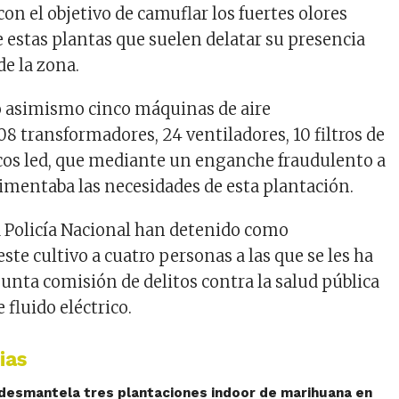
con el objetivo de camuflar los fuertes olores
e estas plantas
que suelen delatar su presencia
de la zona.
o asimismo
cinco
máquinas de aire
08 transformadores
,
24
ventiladores
, 10
filtros
de
cos
led
, que mediante un enganche fraudulento a
limentaba las necesidades
de esta
plantación.
 Policía Nacional
han detenido como
este cultivo
a cuatro
personas a la
s que se les
ha
sunta comisión de
delitos
contra la salud pública
 fluido eléctrico
.
ias
l desmantela tres plantaciones indoor de marihuana en