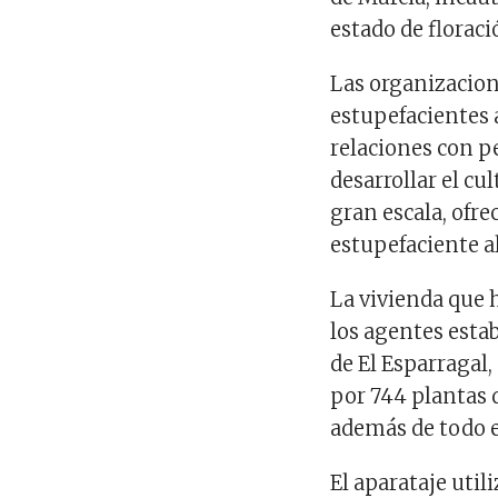
estado de floraci
Las organizacion
estupefacientes
relaciones con p
desarrollar
el cul
gran escala
,
ofre
estupefaciente a
La
vivienda que 
los agentes esta
de El
Esparragal,
por
744
plantas 
además de todo e
El aparataje util