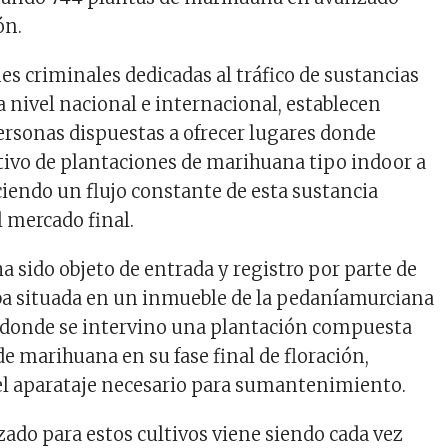
ón.
es criminales dedicadas al tráfico de sustancias
a nivel
nacional e internacional, establecen
ersonas dispuestas a ofrecer
lugares donde
tivo
de plantaciones de marihuana tipo
indoor
a
ciendo
un flujo constante d
e esta sustancia
l mercado final.
ha
sido objeto de entrada y registro
por parte de
ba
situada
en
un inmueble
de la
pedanía
murciana
donde se intervino una plantación compuesta
de marihuana en su fase final de floración,
l aparataje necesario para su
mantenimiento.
izado para estos cultivos viene
siendo
cada vez