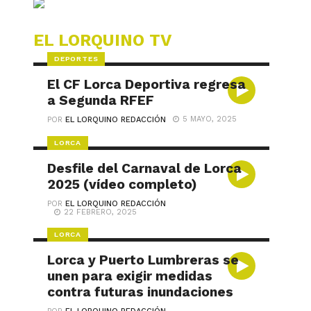
EL LORQUINO TV
DEPORTES
El CF Lorca Deportiva regresa
a Segunda RFEF
5 MAYO, 2025
POR
EL LORQUINO REDACCIÓN
LORCA
Desfile del Carnaval de Lorca
2025 (vídeo completo)
POR
EL LORQUINO REDACCIÓN
22 FEBRERO, 2025
LORCA
Lorca y Puerto Lumbreras se
unen para exigir medidas
contra futuras inundaciones