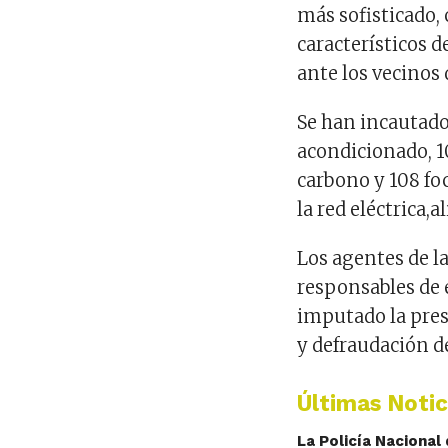
más sofisticado, 
car
acterísticos d
ante los vecinos 
Se han
incautad
acondicionado,
1
carbono
y
108 fo
la red eléctrica
,
a
Los agentes de la
responsable
s de 
imputa
do
la pre
y defraudación de
Últimas Notic
La Policía Naciona