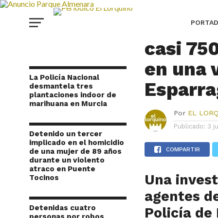
REGIÓN DE MURCIA
La Polic
PORTA
casi 75
en una 
La Policía Nacional
Esparra
desmantela tres
plantaciones indoor de
marihuana en Murcia
Por
EL LOR
Publicado:
3 j
Detenido un tercer
implicado en el homicidio
COMPARTIR
de una mujer de 89 años
durante un violento
atraco en Puente
Una invest
Tocinos
agentes
de
Detenidas cuatro
Policía de
personas por robos