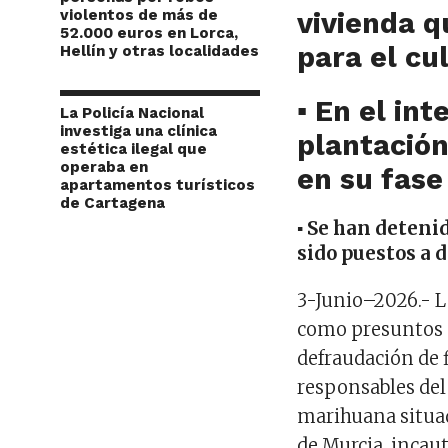
violentos de más de
vivienda
q
52.000 euros en Lorca,
para el cu
Hellín y otras localidades
▪
En el int
La Policía Nacional
investiga una clínica
plantació
estética ilegal que
operaba en
en su fase
apartamentos turísticos
de Cartagena
▪
Se han detenid
sido puestos a d
3
-Junio
–
2026
.-
L
como presuntos au
defraudación de f
responsables
del
marihuana situa
de Murcia,
incau