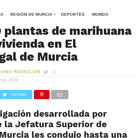
ía Nacional interviene
DA
REGIÓN DE MURCIA
DEPORTES
MUNDO
0 plantas de marihuana
vivienda en El
gal de Murcia
QUINO REDACCIÓN
unio, 2026
TUITEAR
igación
desarrollada
por
 la Jefatura Superior de
Murcia les
condujo
hasta
una