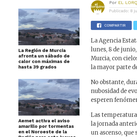
Por
EL LOR
Publicado:
8 j
COMPARTIR
La Agencia Estat
lunes, 8 de junio
La Región de Murcia
afronta un sábado de
Murcia, con cie
calor con máximas de
la mayor parte de
hasta 39 grados
No obstante, dur
nubosidad de evo
esperen fenómeno
Las temperatura
Aemet activa el aviso
la jornada anter
amarillo por tormentas
en el Noroeste de la
un ascenso, que 