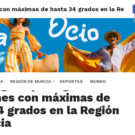
 con máximas de hasta 34 grados en la Regió
r gana protagonismo
DA
REGIÓN DE MURCIA
DEPORTES
MUNDO
nes con máximas de
4 grados en la Región
ia