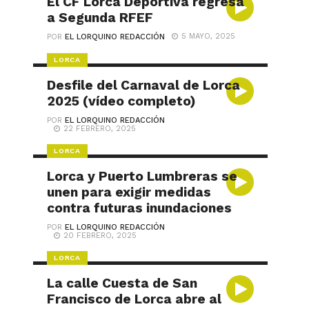
El CF Lorca Deportiva regresa
a Segunda RFEF
5 MAYO, 2025
POR
EL LORQUINO REDACCIÓN
LORCA
Desfile del Carnaval de Lorca
2025 (vídeo completo)
POR
EL LORQUINO REDACCIÓN
22 FEBRERO, 2025
LORCA
Lorca y Puerto Lumbreras se
unen para exigir medidas
contra futuras inundaciones
POR
EL LORQUINO REDACCIÓN
20 FEBRERO, 2025
LORCA
La calle Cuesta de San
Francisco de Lorca abre al