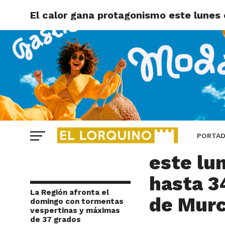
El calor gana protagonismo este lunes
REGIÓN DE MURCIA
El calo
PORTA
este lu
hasta 3
La Región afronta el
de Murc
domingo con tormentas
vespertinas y máximas
de 37 grados