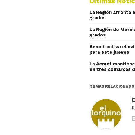
Últimas Notic
La Región afronta 
grados
La Región de Murci
grados
Aemet activa el av
para este jueves
La Aemet mantiene 
en tres comarcas d
TEMAS RELACIONADO
R