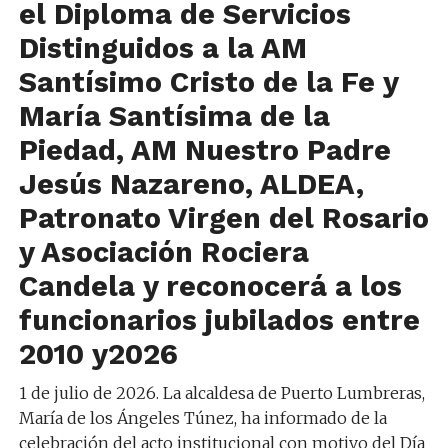
el Diploma de Servicios
Distinguidos
a
la
AM
Santísimo Cristo de la Fe y
María Santísima de la
Piedad, AM Nuestro Padre
Jesús Nazareno, ALDEA,
Patronato Virgen del Rosario
y Asociación Rociera
Candela
y reconocerá a los
funcionarios jubilados entre
2010
y
2026
1
de
ju
l
io
de 2026
.
La
alcaldesa de Puerto Lumbreras,
María de los Ángeles Túnez
, ha inf
ormado
de la
celebración del acto institucional con motivo del Día