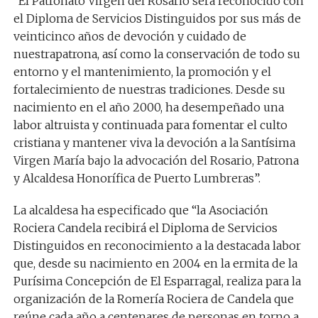
“El
Patronato Virgen del Rosario
será reconocido con
el
Diploma de Servicios Distinguidos
por s
us
más de
veinticinco años de devoción
y cuidado de
nuestra
patrona, así como la conservación de
todo su
entorno y el mantenimiento,
la promoción
y el
fortalecimiento
de
nuestras tradiciones. Desde su
nacimiento en el año 2000, ha desempeñado una
labor
altruista y continuada
para fomentar el culto
cristiana y mantener viva la devoción a la Santísima
Virgen María bajo la advocación del Rosario, Patrona
y Alcaldesa Honorífica de P
uerto Lumbreras”.
La alcaldesa ha especificado que “
la
Asociación
Rociera Candela
recibirá el
Diploma de Servicios
Distinguidos
en reconocimiento a
la destacada labor
que, desde
su nacimiento
en 2004
en la ermita de la
Purísima Concepción de El Esparragal,
realiza para la
organización de
la Romería Rociera de Candela
que
reúne cada año a centenares de personas en torno a