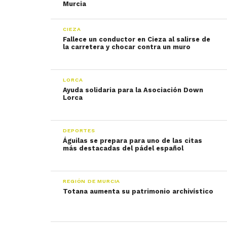
Murcia
CIEZA
Fallece un conductor en Cieza al salirse de
la carretera y chocar contra un muro
LORCA
Ayuda solidaria para la Asociación Down
Lorca
DEPORTES
Águilas se prepara para uno de las citas
más destacadas del pádel español
REGIÓN DE MURCIA
Totana aumenta su patrimonio archivístico