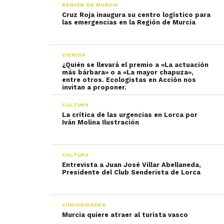
REGIÓN DE MURCIA
Cruz Roja inaugura su centro logístico para
las emergencias en la Región de Murcia
CIENCIA
¿Quién se llevará el premio a «La actuación
más bárbara» o a «La mayor chapuza»,
entre otros. Ecologistas en Acción nos
CULTURA
La crítica de las urgencias en Lorca por
Iván Molina Ilustración
CULTURA
Entrevista a Juan José Villar Abellaneda,
Presidente del Club Senderista de Lorca
CURIOSIDADES
Murcia quiere atraer al turista vasco