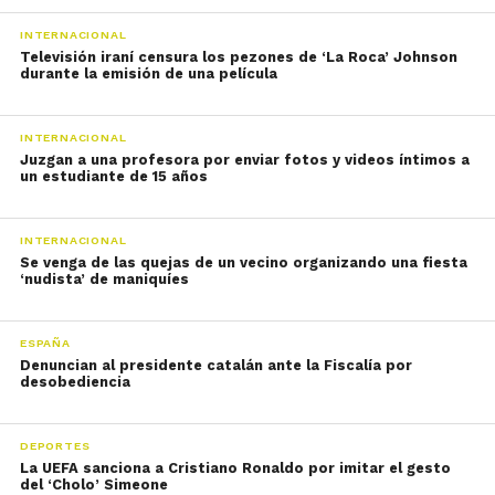
INTERNACIONAL
Televisión iraní censura los pezones de ‘La Roca’ Johnson
durante la emisión de una película
INTERNACIONAL
Juzgan a una profesora por enviar fotos y videos íntimos a
un estudiante de 15 años
INTERNACIONAL
Se venga de las quejas de un vecino organizando una fiesta
‘nudista’ de maniquíes
ESPAÑA
Denuncian al presidente catalán ante la Fiscalía por
desobediencia
DEPORTES
La UEFA sanciona a Cristiano Ronaldo por imitar el gesto
del ‘Cholo’ Simeone