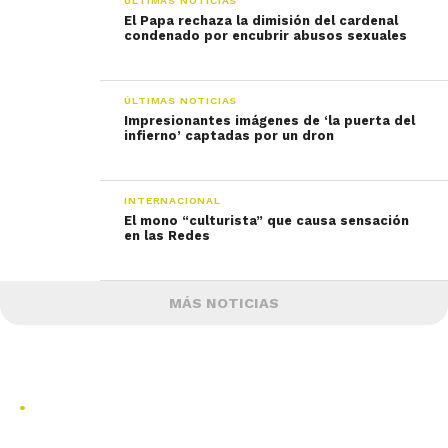
ÚLTIMAS NOTICIAS
El Papa rechaza la dimisión del cardenal
condenado por encubrir abusos sexuales
ÚLTIMAS NOTICIAS
Impresionantes imágenes de ‘la puerta del
infierno’ captadas por un dron
INTERNACIONAL
El mono “culturista” que causa sensación
en las Redes
MÁS NOTICIAS
.