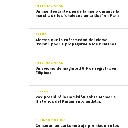
INTERNACIONAL
Un manifestante pierde la mano durante la
marcha de los ‘chalecos amarillos’ en París
SALUD
Alertan que la enfermedad del ciervo
‘zombi’ podría propagarse a los humanos
INTERNACIONAL
Un seísmo de magnitud 5,9 se registra en
Filipinas
ESPAÑA
Vox presidirá la Comisión sobre Memoria
Histórica del Parlamento andaluz
ÚLTIMAS NOTICIAS
Censuran un cortometraje premiado en los