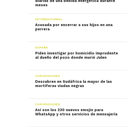
diarias de una bebida energética durante
meses
INTERNACIONAL
Acusada por encerrar a sus hijos en una
perrera
ESPAÑA
Piden investigar por homicidio imprudente
al dueño del pozo donde murió Julen
CURIOSIDADES
Descubren en Sudáfrica la mayor de las
mortíferas viudas negras
CURIOSIDADES
Así son los 230 nuevos emojis para
WhatsApp y otros servicios de mensajería