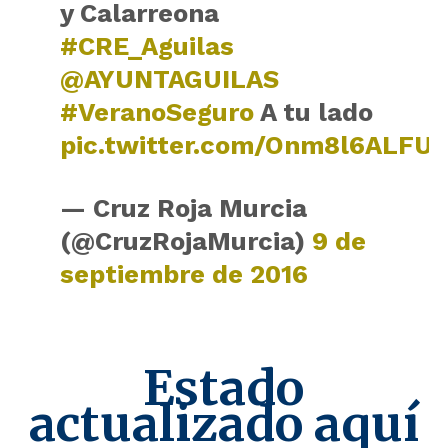
y Calarreona
#CRE_Aguilas
@AYUNTAGUILAS
#VeranoSeguro
A tu lado
pic.twitter.com/Onm8l6ALFU
— Cruz Roja Murcia
(@CruzRojaMurcia)
9 de
septiembre de 2016
Estado
actualizado aquí