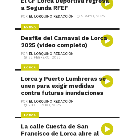
El CF Lorca Deportiva regresa
a Segunda RFEF
5 MAYO, 2025
POR
EL LORQUINO REDACCIÓN
LORCA
Desfile del Carnaval de Lorca
2025 (vídeo completo)
POR
EL LORQUINO REDACCIÓN
22 FEBRERO, 2025
LORCA
Lorca y Puerto Lumbreras se
unen para exigir medidas
contra futuras inundaciones
POR
EL LORQUINO REDACCIÓN
20 FEBRERO, 2025
LORCA
La calle Cuesta de San
Francisco de Lorca abre al