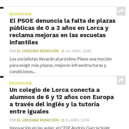
EDUCACIÓN
El PSOE denuncia la falta de plazas
públicas de 0 a 3 años en Lorca y
reclama mejoras en las escuelas
infantiles
POR
EL LORQUINO REDACCIÓN
24 JUNIO, 2026
Los socialistas llevarán al próximo Pleno una moción
para exigir más plazas, mejores infraestructuras y
condiciones...
EDUCACIÓN
Un colegio de Lorca conecta a
alumnos de 6 y 12 años con Europa
a través del inglés y la tutoría
entre iguales
POR
EL LORQUINO REDACCIÓN
9 JUNIO, 2026
Innovación en las aulas: el CEIP Andrés García Soler