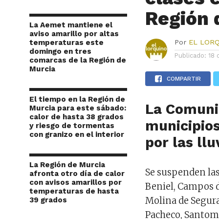
Región 
La Aemet mantiene el
aviso amarillo por altas
temperaturas este
Por
EL LOR
domingo en tres
Publicado:
18 
comarcas de la Región de
Murcia
COMPARTIR
El tiempo en la Región de
La Comuni
Murcia para este sábado:
calor de hasta 38 grados
municipios
y riesgo de tormentas
con granizo en el interior
por las llu
La Región de Murcia
Se suspenden las
afronta otro día de calor
con avisos amarillos por
Beniel, Campos de
temperaturas de hasta
Molina de Segura,
39 grados
Pacheco, Santome