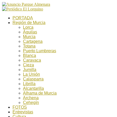
PORTADA
Región de Murcia
Lorca
Águilas
Murcia
Cartagena
Totana
Puerto Lumbreras
Blanca
Caravaca
Cieza
Jumilla
La Unión
Calasparra
Librilla
Alcantarilla
Alhama de Murcia
Archena
Cehegín
FOTOS
Entrevistas
Cultura