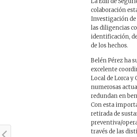
La Edil de Segur
colaboración esta
Investigación de 
las diligencias 
identificación, d
de los hechos.
Belén Pérez ha s
excelente coordi
Local de Lorca y 
numerosas actua
redundan en benef
Con esta importa
retirada de susta
preventiva/operat
través de las dis