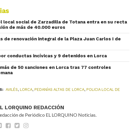
ias
 local social de Zarzadilla de Totana entra en su recta
rsión de más de 40.000 euros
 de renovación integral de la Plaza Juan Carlos I de
por conductas incívicas y 9 detenidos en Lorca
más de 50 sanciones en Lorca tras 77 controles
semana
S:
AVILÉS
,
LORCA
,
PEDANÍAS ALTAS DE LORCA
,
POLICIA LOCAL DE
EL LORQUINO REDACCIÓN
edacción de Periódico EL LORQUINO Noticias.