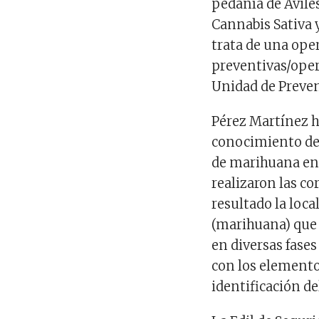
pedanía de Avilé
Cannabis Sativa 
trata de una ope
preventivas/oper
Unidad de Preven
Pérez Martínez ha
conocimiento de 
de marihuana en 
realizaron las c
resultado la loc
(marihuana) que 
en diversas fase
con los elemento
identificación de