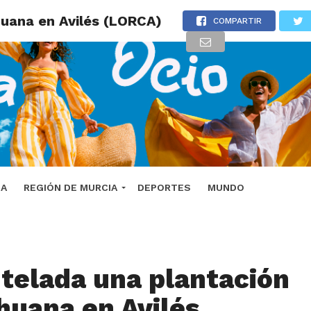
uana en Avilés (LORCA)
COMPARTIR
DA
REGIÓN DE MURCIA
DEPORTES
MUNDO
elada una plantación
huana en Avilés