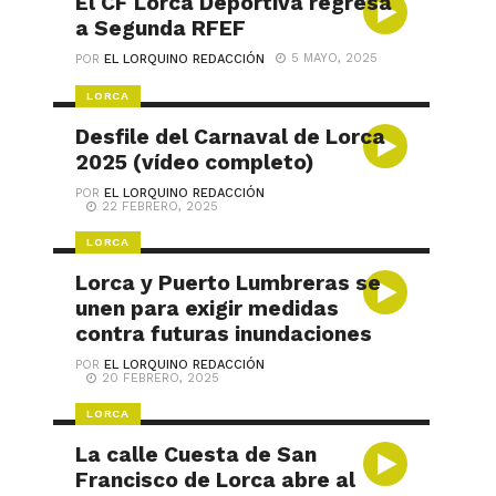
El CF Lorca Deportiva regresa
a Segunda RFEF
5 MAYO, 2025
POR
EL LORQUINO REDACCIÓN
LORCA
Desfile del Carnaval de Lorca
2025 (vídeo completo)
POR
EL LORQUINO REDACCIÓN
22 FEBRERO, 2025
LORCA
Lorca y Puerto Lumbreras se
unen para exigir medidas
contra futuras inundaciones
POR
EL LORQUINO REDACCIÓN
20 FEBRERO, 2025
LORCA
La calle Cuesta de San
Francisco de Lorca abre al