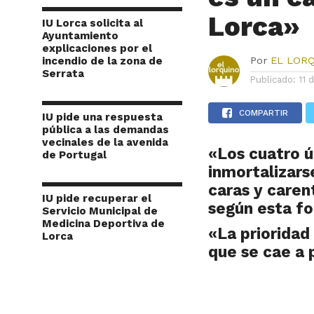
Lorca»
IU Lorca solicita al
Ayuntamiento
explicaciones por el
incendio de la zona de
Por
EL LOR
Serrata
Publicado:
11 
COMPARTIR
IU pide una respuesta
pública a las demandas
vecinales de la avenida
«Los cuatro ú
de Portugal
inmortalizars
caras y caren
IU pide recuperar el
según esta fo
Servicio Municipal de
Medicina Deportiva de
«La prioridad
Lorca
que se cae a