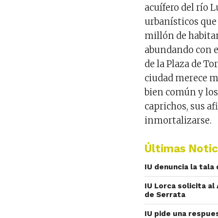
acuífero del río
urbanísticos que
millón de habita
abundando con el
de la Plaza de To
ciudad merece m
bien común y los
caprichos, sus af
inmortalizarse.
Últimas Notic
IU denuncia la tala
IU Lorca solicita a
de Serrata
IU pide una respue