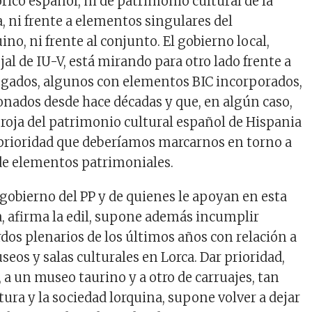
rico español, ni de patrimonio cultural de la
, ni frente a elementos singulares del
no, ni frente al conjunto. El gobierno local,
jal de IU-V, está mirando para otro lado frente a
ogados, algunos con elementos BIC incorporados,
nados desde hace décadas y que, en algún caso,
 roja del patrimonio cultural español de Hispania
a prioridad que deberíamos marcarnos en torno a
de elementos patrimoniales.
 gobierno del PP y de quienes le apoyan en esta
, afirma la edil, supone además incumplir
os plenarios de los últimos años con relación a
seos y salas culturales en Lorca. Dar prioridad,
a un museo taurino y a otro de carruajes, tan
ltura y la sociedad lorquina, supone volver a dejar