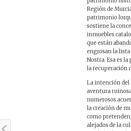
patrimonio histó
Región de Murcia
patrimonio lorqui
sostiene la conce
inmuebles catal
que están abando
engrosan la lista
Nostra. Esa es l
la recuperación 
La intención del
aventura ruinosa
numerosos acuerd
la creación de mu
como pretenden, 
alejados de la cu