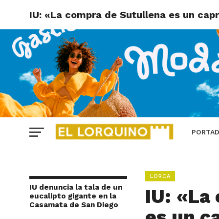
IU: «La compra de Sutullena es un capr
PORTA
LORCA
IU denuncia la tala de un
IU: «La
eucalipto gigante en la
Casamata de San Diego
es un c