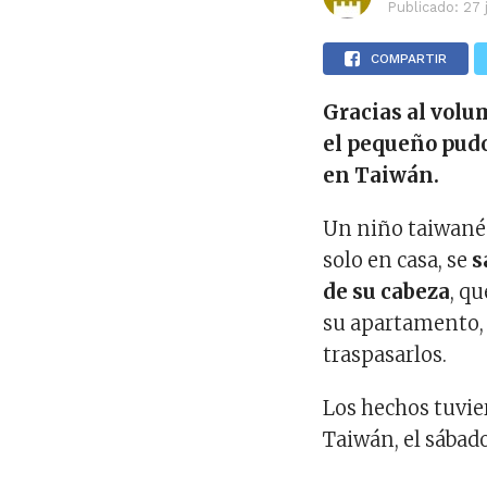
Publicado:
27 
COMPARTIR
Gracias al volu
el pequeño pudo
en Taiwán.
Un niño taiwanés
solo en casa, se
s
de su cabeza
, q
su apartamento
traspasarlos.
Los hechos tuvier
Taiwán, el sábado