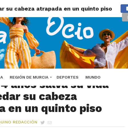
ar su cabeza atrapada en un quinto piso
Imagen ilustrativa Flickr / David
DA
REGIÓN DE MURCIA
DEPORTES
MUNDO
 4 años salva su vida
edar su cabeza
a en un quinto piso
QUINO REDACCIÓN