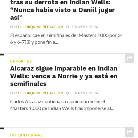
tras su derrota en Indian Wells:
“Nunca había visto a Daniil jugar
así”
POR
EL LORQUINO REDACCIÓN
15 MARZO, 2026
El español cae en semifinales del Masters 1000 por 3-
6 y 6-7(3) y pone fin a...
DEPORTES
Alcaraz sigue imparable en Indian
Wells: vence a Norrie y ya está en
semifinales
POR
EL LORQUINO REDACCIÓN
13 MARZO, 2026
Carlos Alcaraz continúa su camino firme en el
Masters 1.000 de Indian Wells tras imponerse al...
INTERNACIONAL