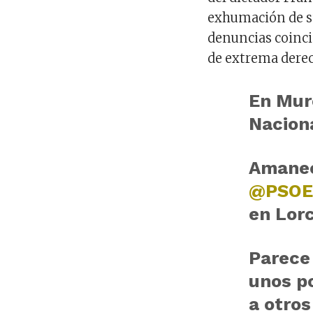
exhumación de sus
denuncias coinci
de extrema derec
En Mur
Nacion
Amanec
@PSO
en Lor
Parece 
unos p
a otros