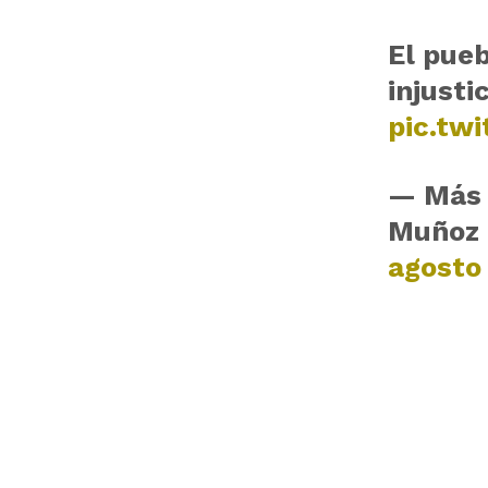
El pueb
injusti
pic.tw
— Más 
Muñoz
agosto