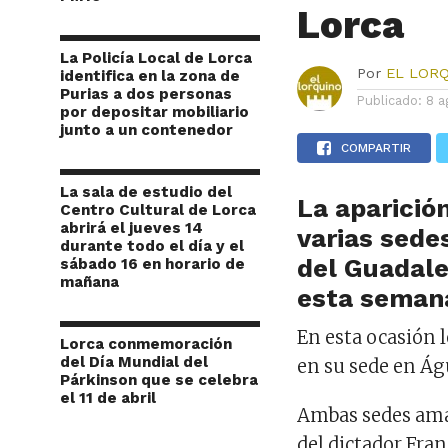
Lorca
La Policía Local de Lorca
Por
EL LOR
identifica en la zona de
Purias a dos personas
Publicado:
8 a
por depositar mobiliario
junto a un contenedor
COMPARTIR
La sala de estudio del
La aparició
Centro Cultural de Lorca
abrirá el jueves 14
varias sedes
durante todo el día y el
del Guadale
sábado 16 en horario de
mañana
esta seman
En esta ocasión l
Lorca conmemoración
del Día Mundial del
en su sede en Águ
Párkinson que se celebra
el 11 de abril
Ambas sedes aman
del dictador Fran