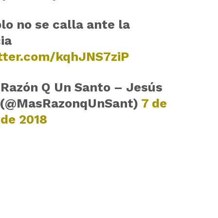
lo no se calla ante la
cia
itter.com/kqhJNS7ziP
Razón Q Un Santo – Jesús
 (@MasRazonqUnSant)
7 de
 de 2018