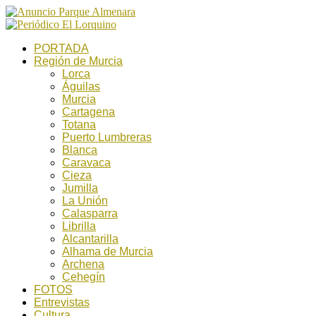
PORTADA
Región de Murcia
Lorca
Águilas
Murcia
Cartagena
Totana
Puerto Lumbreras
Blanca
Caravaca
Cieza
Jumilla
La Unión
Calasparra
Librilla
Alcantarilla
Alhama de Murcia
Archena
Cehegín
FOTOS
Entrevistas
Cultura