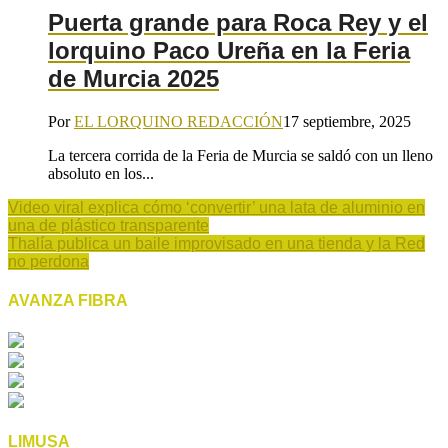
Puerta grande para Roca Rey y el
lorquino Paco Ureña en la Feria
de Murcia 2025
Por
EL LORQUINO REDACCIÓN
17 septiembre, 2025
La tercera corrida de la Feria de Murcia se saldó con un lleno
absoluto en los...
Video viral explica cómo ‘convertir’ una lata de aluminio en
una de plástico transparente
Thalía publica un baile improvisado en una tienda y la Red
no perdona
AVANZA FIBRA
LIMUSA