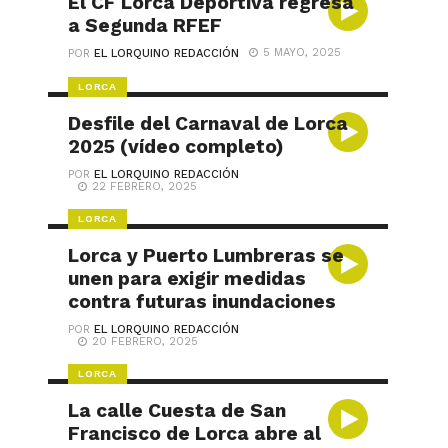
El CF Lorca Deportiva regresa
a Segunda RFEF
5 MAYO, 2025
POR
EL LORQUINO REDACCIÓN
LORCA
Desfile del Carnaval de Lorca
2025 (vídeo completo)
POR
EL LORQUINO REDACCIÓN
22 FEBRERO, 2025
LORCA
Lorca y Puerto Lumbreras se
unen para exigir medidas
contra futuras inundaciones
POR
EL LORQUINO REDACCIÓN
20 FEBRERO, 2025
LORCA
La calle Cuesta de San
Francisco de Lorca abre al