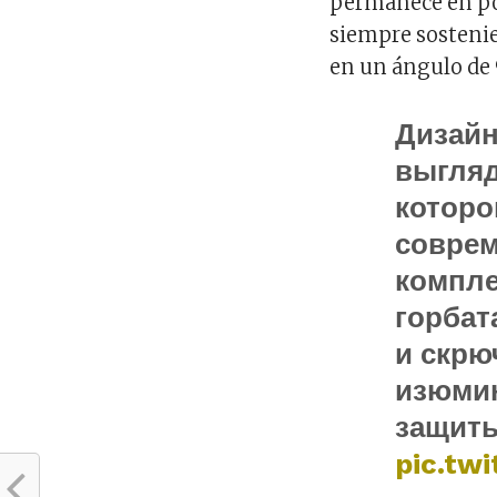
permanece en pos
siempre sostenie
en un ángulo de 
Дизайн
выгляд
которо
соврем
компле
горбат
и скрю
изюмин
защиты
pic.tw