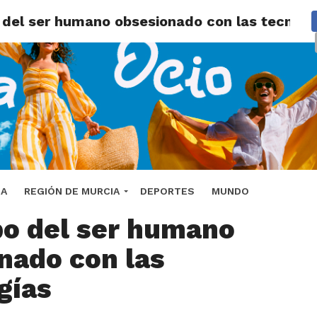
 del ser humano obsesionado con las tecnolo
n cómo evolucionará
DA
REGIÓN DE MURCIA
DEPORTES
MUNDO
po del ser humano
nado con las
gías