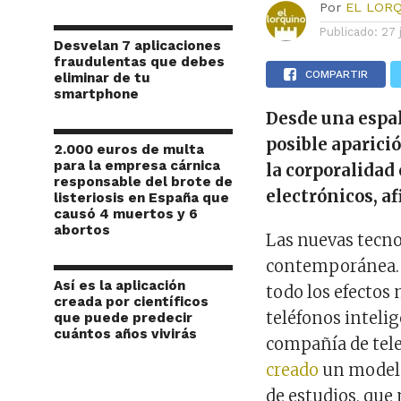
Por
EL LOR
Publicado:
27 
Desvelan 7 aplicaciones
fraudulentas que debes
COMPARTIR
eliminar de tu
smartphone
Desde una espal
posible aparici
2.000 euros de multa
para la empresa cárnica
la corporalidad
responsable del brote de
electrónicos, af
listeriosis en España que
causó 4 muertos y 6
abortos
Las nuevas tecno
contemporánea. 
Así es la aplicación
todo los efectos 
creada por científicos
teléfonos intelig
que puede predecir
cuántos años vivirás
compañía de tel
creado
un modelo
de estudios, que