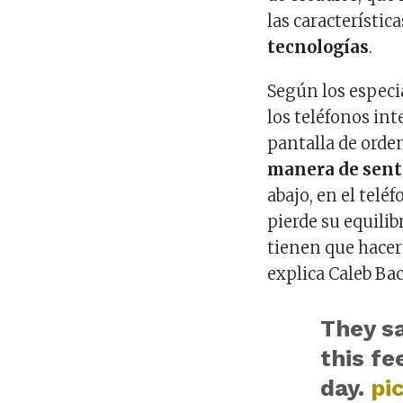
las característic
tecnologías
.
Según los especia
los teléfonos int
pantalla de ord
manera de senta
abajo, en el telé
pierde su equilib
tienen que hacer
explica Caleb Bac
They sa
this fe
day.
pi