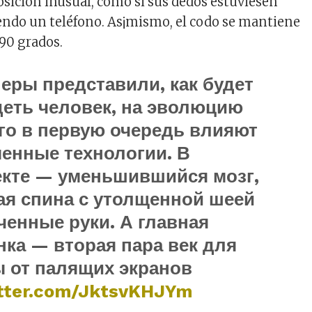
ición inusual, como si sus dedos estuviesen
ndo un teléfono. As¡mismo, el codo se mantiene
90 grados.
еры представили, как будет
еть человек, на эволюцию
го в первую очередь влияют
енные технологии. В
кте — уменьшившийся мозг,
ая спина с утолщенной шеей
ченные руки. А главная
ка — вторая пара век для
 от палящих экранов
itter.com/JktsvKHJYm