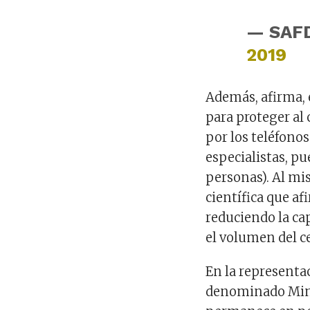
— SAF
2019
Además, afirma, 
para proteger al 
por los teléfono
especialistas, p
personas). Al mi
científica que af
reduciendo la cap
el volumen del c
En la representa
denominado Mind