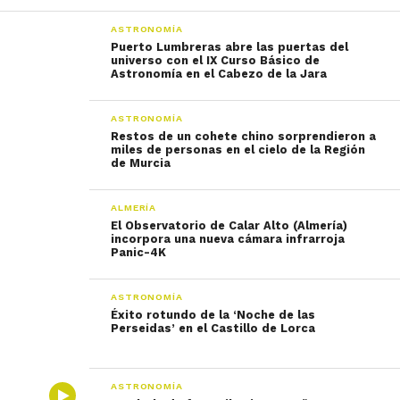
ASTRONOMÍA
Puerto Lumbreras abre las puertas del
universo con el IX Curso Básico de
Astronomía en el Cabezo de la Jara
ASTRONOMÍA
Restos de un cohete chino sorprendieron a
miles de personas en el cielo de la Región
de Murcia
ALMERÍA
El Observatorio de Calar Alto (Almería)
incorpora una nueva cámara infrarroja
Panic-4K
ASTRONOMÍA
Éxito rotundo de la ‘Noche de las
Perseidas’ en el Castillo de Lorca
ASTRONOMÍA