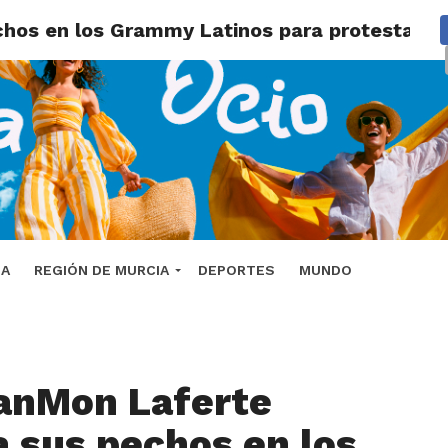
os en los Grammy Latinos para protestar cont
DA
REGIÓN DE MURCIA
DEPORTES
MUNDO
anMon Laferte
 sus pechos en los