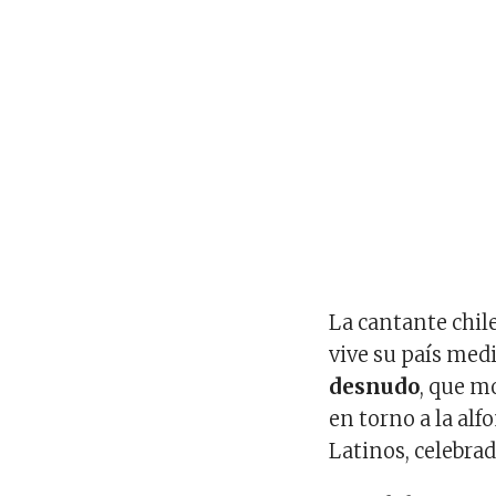
La cantante chil
vive su país med
desnudo
, que m
en torno a la al
Latinos, celebrad