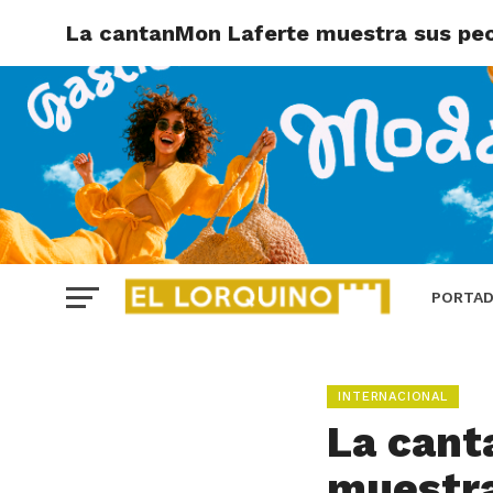
La cantanMon Laferte muestra sus pech
PORTA
INTERNACIONAL
La cant
muestra