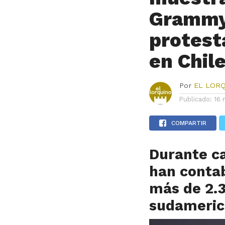
Grammy 
protesta
en Chil
Por
EL LOR
Publicado:
16 
COMPARTIR
Durante ca
han contab
más de 2.3
sudameric