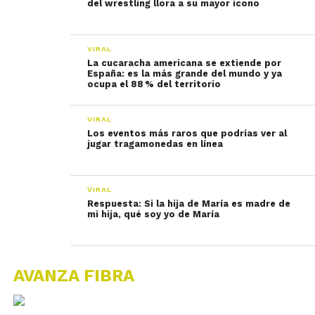
del wrestling llora a su mayor icono
VIRAL
La cucaracha americana se extiende por
España: es la más grande del mundo y ya
ocupa el 88 % del territorio
VIRAL
Los eventos más raros que podrías ver al
jugar tragamonedas en línea
VIRAL
Respuesta: Si la hija de María es madre de
mi hija, qué soy yo de María
AVANZA FIBRA