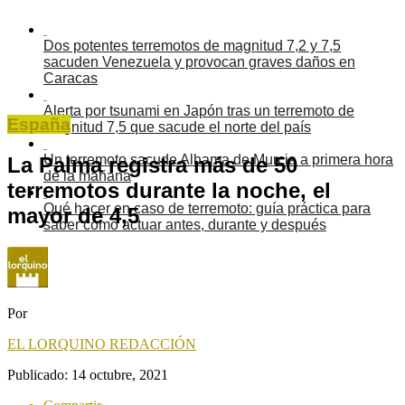
Dos potentes terremotos de magnitud 7,2 y 7,5
sacuden Venezuela y provocan graves daños en
Caracas
Alerta por tsunami en Japón tras un terremoto de
España
magnitud 7,5 que sacude el norte del país
Un terremoto sacude Alhama de Murcia a primera hora
La Palma registra más de 50
de la mañana
terremotos durante la noche, el
Qué hacer en caso de terremoto: guía práctica para
mayor de 4,5
saber cómo actuar antes, durante y después
Por
EL LORQUINO REDACCIÓN
Publicado:
14 octubre, 2021