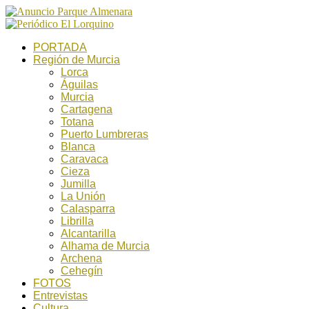
PORTADA
Región de Murcia
Lorca
Águilas
Murcia
Cartagena
Totana
Puerto Lumbreras
Blanca
Caravaca
Cieza
Jumilla
La Unión
Calasparra
Librilla
Alcantarilla
Alhama de Murcia
Archena
Cehegín
FOTOS
Entrevistas
Cultura