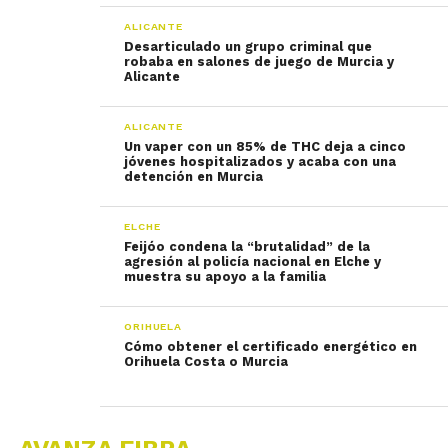
ALICANTE
Desarticulado un grupo criminal que
robaba en salones de juego de Murcia y
Alicante
ALICANTE
Un vaper con un 85% de THC deja a cinco
jóvenes hospitalizados y acaba con una
detención en Murcia
ELCHE
Feijóo condena la “brutalidad” de la
agresión al policía nacional en Elche y
muestra su apoyo a la familia
ORIHUELA
Cómo obtener el certificado energético en
Orihuela Costa o Murcia