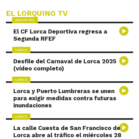
EL LORQUINO TV
DEPORTES
El CF Lorca Deportiva regresa a
Segunda RFEF
LORCA
Desfile del Carnaval de Lorca 2025
(vídeo completo)
LORCA
Lorca y Puerto Lumbreras se unen
para exigir medidas contra futuras
inundaciones
LORCA
La calle Cuesta de San Francisco de
Lorca abre al tráfico el miércoles 28