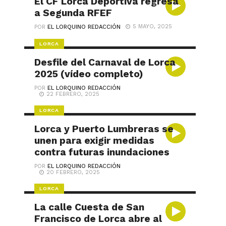
El CF Lorca Deportiva regresa
a Segunda RFEF
5 MAYO, 2025
POR
EL LORQUINO REDACCIÓN
LORCA
Desfile del Carnaval de Lorca
2025 (vídeo completo)
POR
EL LORQUINO REDACCIÓN
22 FEBRERO, 2025
LORCA
Lorca y Puerto Lumbreras se
unen para exigir medidas
contra futuras inundaciones
POR
EL LORQUINO REDACCIÓN
20 FEBRERO, 2025
LORCA
La calle Cuesta de San
Francisco de Lorca abre al