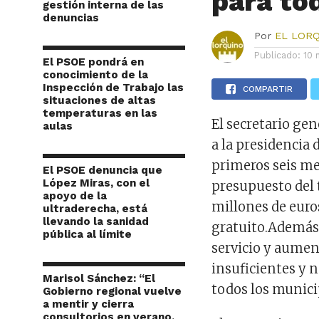
para to
gestión interna de las
denuncias
Por
EL LOR
Publicado:
10 
El PSOE pondrá en
conocimiento de la
Inspección de Trabajo las
COMPARTIR
situaciones de altas
temperaturas en las
El secretario ge
aulas
a la presidencia
primeros seis me
El PSOE denuncia que
López Miras, con el
presupuesto del 
apoyo de la
millones de euro
ultraderecha, está
llevando la sanidad
gratuito.Además,
pública al límite
servicio y aumen
insuficientes y n
Marisol Sánchez: “El
todos los munici
Gobierno regional vuelve
a mentir y cierra
consultorios en verano,