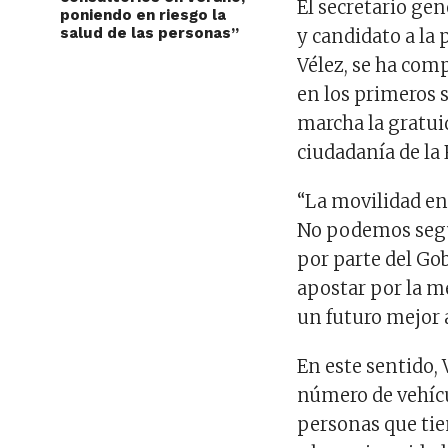
El secretario gen
poniendo en riesgo la
salud de las personas”
y candidato a la
Vélez, se ha com
en los primeros 
marcha la gratui
ciudadanía de la
“La movilidad en
No podemos segui
por parte del Go
apostar por la m
un futuro mejor 
En este sentido, 
número de vehícul
personas que tien