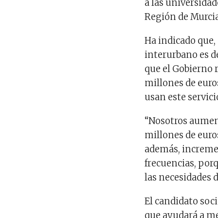
a las universidad
Región de Murcia
Ha indicado que,
interurbano es d
que el Gobierno 
millones de euros
usan este servici
“Nosotros aumen
millones de euro
además, increme
frecuencias, por
las necesidades d
El candidato soc
que ayudará a mej