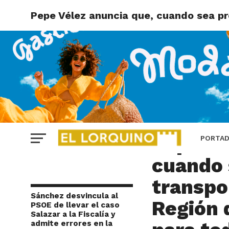
Pepe Vélez anuncia que, cuando sea pre
REGIÓN DE MURCIA
Pepe Vé
PORTA
cuando 
transpo
Sánchez desvincula al
Región 
PSOE de llevar el caso
Salazar a la Fiscalía y
admite errores en la