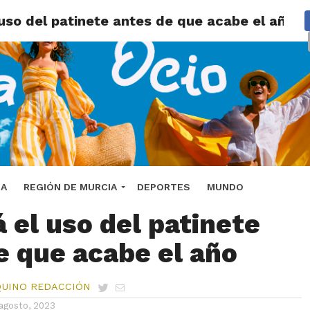
uso del patinete antes de que acabe el año
tamiento de Murcia
DA
REGIÓN DE MURCIA
DEPORTES
MUNDO
á el uso del patinete
e que acabe el año
QUINO REDACCIÓN
agosto, 2023