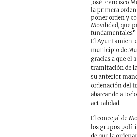
José Francisco M
la primera orden
poner orden y co
Movilidad, que p
fundamentales”
El Ayuntamiento 
municipio de Mur
gracias a que el 
tramitación de l
su anterior mand
ordenación del tr
abarcando a todo
actualidad.
El concejal de M
los grupos políti
de que la ordena