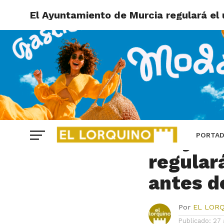
El Ayuntamiento de Murcia regulará el 
MURCIA
El Ayun
PORTA
regular
antes d
Por
EL LOR
Publicado:
27 