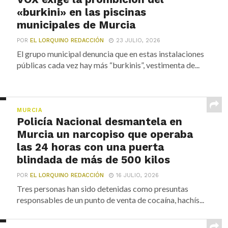
«burkini» en las piscinas
municipales de Murcia
POR
EL LORQUINO REDACCIÓN
23 JULIO, 2026
El grupo municipal denuncia que en estas instalaciones
públicas cada vez hay más “burkinis”, vestimenta de...
MURCIA
Policía Nacional desmantela en
Murcia un narcopiso que operaba
las 24 horas con una puerta
blindada de más de 500 kilos
POR
EL LORQUINO REDACCIÓN
16 JULIO, 2026
Tres personas han sido detenidas como presuntas
responsables de un punto de venta de cocaína, hachís...