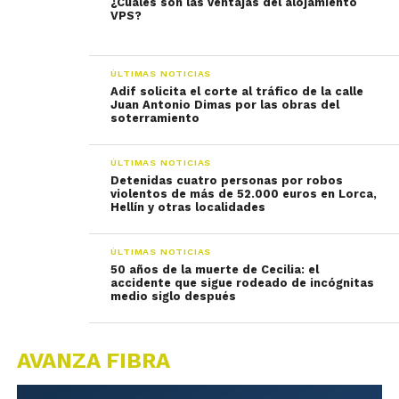
¿Cuáles son las ventajas del alojamiento
VPS?
ÚLTIMAS NOTICIAS
Adif solicita el corte al tráfico de la calle
Juan Antonio Dimas por las obras del
soterramiento
ÚLTIMAS NOTICIAS
Detenidas cuatro personas por robos
violentos de más de 52.000 euros en Lorca,
Hellín y otras localidades
ÚLTIMAS NOTICIAS
50 años de la muerte de Cecilia: el
accidente que sigue rodeado de incógnitas
medio siglo después
AVANZA FIBRA