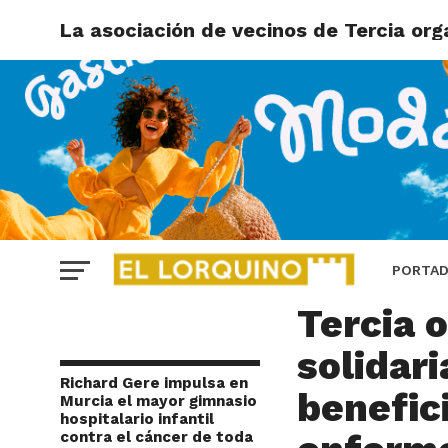
La asociación de vecinos de Tercia org
DEPORTES
La asoc
PORTA
Tercia 
solidar
Richard Gere impulsa en
benefic
Murcia el mayor gimnasio
hospitalario infantil
contra el cáncer de toda