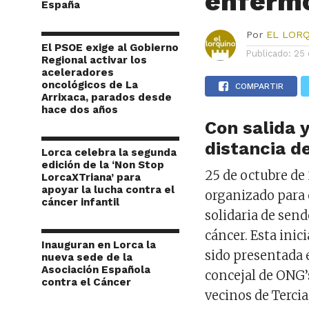
enfermo
España
Por
EL LOR
El PSOE exige al Gobierno
Publicado:
25 
Regional activar los
aceleradores
oncológicos de La
COMPARTIR
Arrixaca, parados desde
hace dos años
Con salida 
distancia de
Lorca celebra la segunda
edición de la ‘Non Stop
25 de octubre de 
LorcaXTriana’ para
apoyar la lucha contra el
organizado para 
cáncer infantil
solidaria de sen
cáncer. Esta inic
Inauguran en Lorca la
sido presentada 
nueva sede de la
Asociación Española
concejal de ONG’s
contra el Cáncer
vecinos de Terci