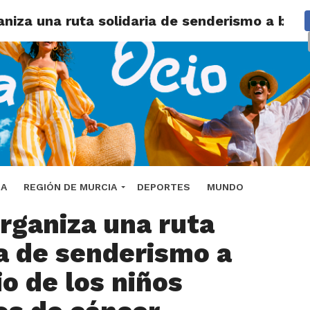
aniza una ruta solidaria de senderismo a ben
iación de vecinos de
DA
REGIÓN DE MURCIA
DEPORTES
MUNDO
organiza una ruta
ia de senderismo a
io de los niños