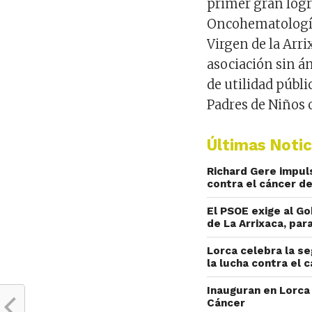
primer gran logro
Oncohematología 
Virgen de la Arri
asociación sin án
de utilidad públi
Padres de Niños 
Últimas Notic
Richard Gere impuls
contra el cáncer d
El PSOE exige al G
de La Arrixaca, pa
Lorca celebra la se
la lucha contra el c
Inauguran en Lorca
Cáncer