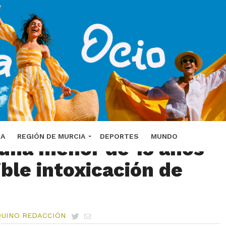
Hospital de Guadix donde fue trasladada la niña
DA
REGIÓN DE MURCIA
DEPORTES
MUNDO
 una menor de 13 años
ible intoxicación de
QUINO REDACCIÓN