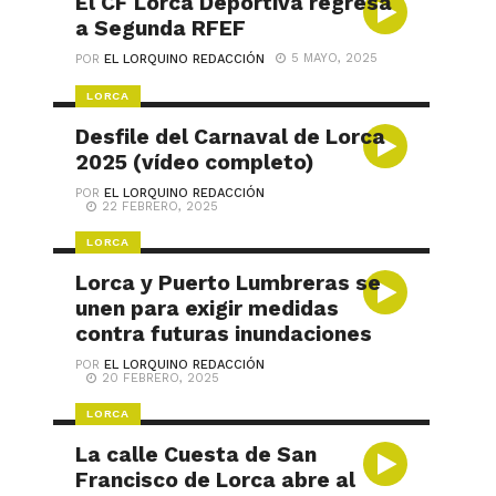
El CF Lorca Deportiva regresa
a Segunda RFEF
5 MAYO, 2025
POR
EL LORQUINO REDACCIÓN
LORCA
Desfile del Carnaval de Lorca
2025 (vídeo completo)
POR
EL LORQUINO REDACCIÓN
22 FEBRERO, 2025
LORCA
Lorca y Puerto Lumbreras se
unen para exigir medidas
contra futuras inundaciones
POR
EL LORQUINO REDACCIÓN
20 FEBRERO, 2025
LORCA
La calle Cuesta de San
Francisco de Lorca abre al