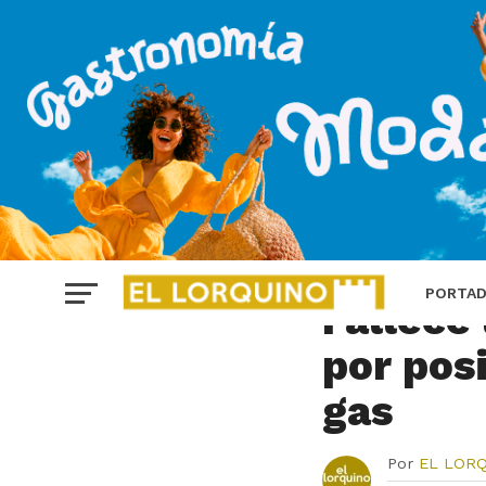
GRANADA
PORTA
Fallece
por pos
gas
Por
EL LOR