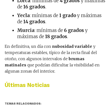
Lorca
: mínimas de
4 grados
y máximas
de
16 grados
.
Yecla
: mínimas de
1 grado
y máximas
de
14 grados
.
Murcia
: mínimas de
6 grados
y
máximas de
18 grados
.
En definitiva, un día con
nubosidad variable
y
temperaturas estables, típico de la recta final del
otoño, con algunos intervalos de
brumas
matinales
que podrían dificultar la visibilidad en
algunas zonas del interior.
Últimas Noticias
TEMAS RELACIONADOS: