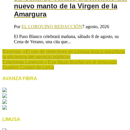
nuevo manto de la Virgen de la
Amargura
Por
EL LORQUINO REDACCIÓN
7 agosto, 2026
El Paso Blanco celebrará mañana, sábado 8 de agosto, su
Cena de Verano, una cita que...
Bayonas: «El uso de detectives en Limusa busca garantizar
la eficiencia del servicio público»
Estanislao Lorencio y Eva Maza triunfan en el renovado
Duatlón Ciudad de Lorca
AVANZA FIBRA
LIMUSA