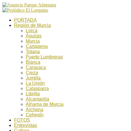
PORTADA
Región de Murcia
Lorca
Águilas
Murcia
Cartagena
Totana
Puerto Lumbreras
Blanca
Caravaca
Cieza
Jumilla
La Unión
Calasparra
Librilla
Alcantarilla
Alhama de Murcia
Archena
Cehegín
FOTOS
Entrevistas
Cultura