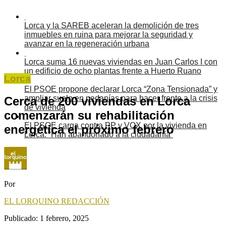
Lorca y la SAREB aceleran la demolición de tres
inmuebles en ruina para mejorar la seguridad y
avanzar en la regeneración urbana
Lorca suma 16 nuevas viviendas en Juan Carlos I con
un edificio de ocho plantas frente a Huerto Ruano
Lorca
El PSOE propone declarar Lorca “Zona Tensionada” y
ampliar suelo en pedanías para hacer frente a la crisis
Cerca de 200 viviendas en Lorca
de vivienda
comenzarán su rehabilitación
El PSOE carga contra PP y VOX por la vivienda en
energética el próximo febrero
Lorca: “Han abandonado a la ciudadanía”
Por
EL LORQUINO REDACCIÓN
Publicado:
1 febrero, 2025